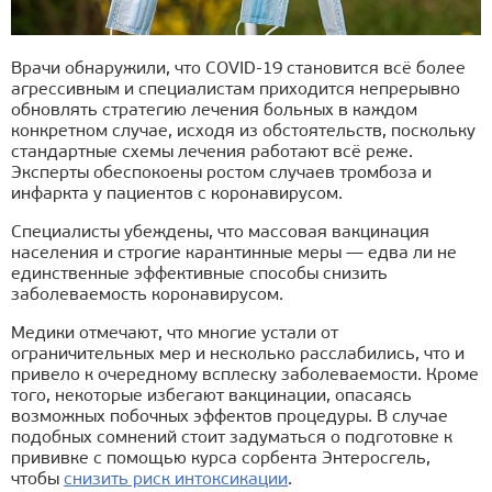
Врачи обнаружили, что COVID-19 становится всё более
агрессивным и специалистам приходится непрерывно
обновлять стратегию лечения больных в каждом
конкретном случае, исходя из обстоятельств, поскольку
стандартные схемы лечения работают всё реже.
Эксперты обеспокоены ростом случаев тромбоза и
инфаркта у пациентов с коронавирусом.
Специалисты убеждены, что массовая вакцинация
населения и строгие карантинные меры — едва ли не
единственные эффективные способы снизить
заболеваемость коронавирусом.
Медики отмечают, что многие устали от
ограничительных мер и несколько расслабились, что и
привело к очередному всплеску заболеваемости. Кроме
того, некоторые избегают вакцинации, опасаясь
возможных побочных эффектов процедуры. В случае
подобных сомнений стоит задуматься о подготовке к
прививке с помощью курса сорбента Энтеросгель,
чтобы
снизить риск интоксикации
.