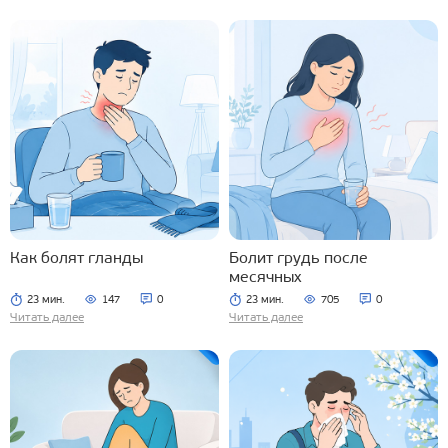
Как болят гланды
Болит грудь после
месячных
23 мин.
147
0
23 мин.
705
0
Читать далее
Читать далее