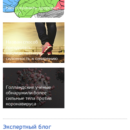
Как сохранить здоровье
мозга?
Назван способ
преодолеть
наследственную
склонность к ожирению
Голландские учёные
обнаружили более
сильные тела против
коронавируса
Экспертный блог