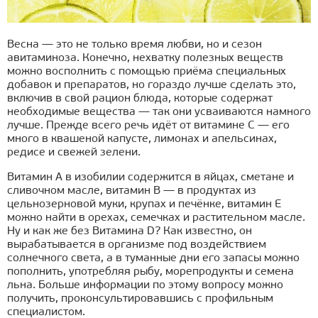
Весна — это не только время любви, но и сезон
авитаминоза. Конечно, нехватку полезных веществ
можно восполнить с помощью приёма специальных
добавок и препаратов, но гораздо лучше сделать это,
включив в свой рацион блюда, которые содержат
необходимые вещества — так они усваиваются намного
лучше. Прежде всего речь идёт от витамине C — его
много в квашеной капусте, лимонах и апельсинах,
редисе и свежей зелени.
Витамин A в изобилии содержится в яйцах, сметане и
сливочном масле, витамин B — в продуктах из
цельнозерновой муки, крупах и печёнке, витамин E
можно найти в орехах, семечках и растительном масле.
Ну и как же без Витамина D? Как известно, он
вырабатывается в организме под воздействием
солнечного света, а в туманные дни его запасы можно
пополнить, употребляя рыбу, морепродукты и семена
льна. Больше информации по этому вопросу можно
получить, проконсультировавшись с профильным
специалистом.