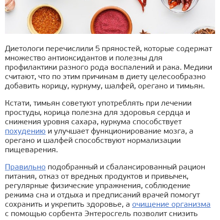
Диетологи перечислили 5 пряностей, которые содержат
множество антиоксидантов и полезны для
профилактики разного рода воспалений и рака. Медики
считают, что по этим причинам в диету целесообразно
добавить корицу, куркуму, шалфей, орегано и тимьян.
Кстати, тимьян советуют употреблять при лечении
простуды, корица полезна для здоровья сердца и
снижения уровня сахара, куркума способствует
похудению
и улучшает функционирование мозга, а
орегано и шалфей способствуют нормализации
пищеварения.
Правильно
подобранный и сбалансированный рацион
питания, отказ от вредных продуктов и привычек,
регулярные физические упражнения, соблюдение
режима сна и отдыха и предписаний врачей помогут
сохранить и укрепить здоровье, а
очищение организма
с помощью сорбента Энтеросгель позволит снизить