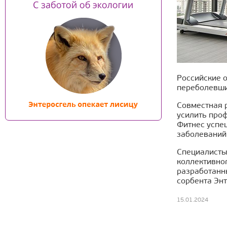
Российские 
переболевши
Совместная 
усилить проф
Фитнес успе
заболеваний 
Специалисты
коллективног
разработанн
сорбента Эн
15.01.2024