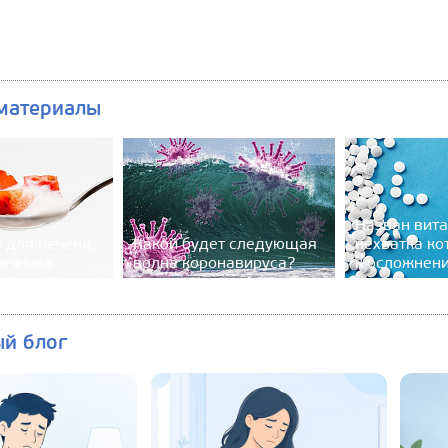
материалы
Назван вита
 для печени,
Какой будет следующая
нехватка ко
шечника
волна коронавируса?
к осложнен
ый блог