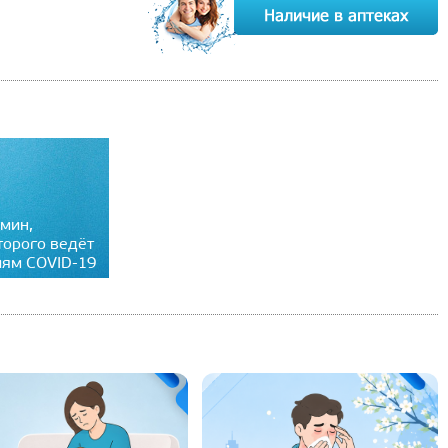
мин,
торого ведёт
иям COVID-19