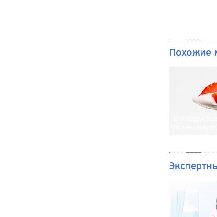
Похожие 
8 продуктов
почек и ки
Экспертн