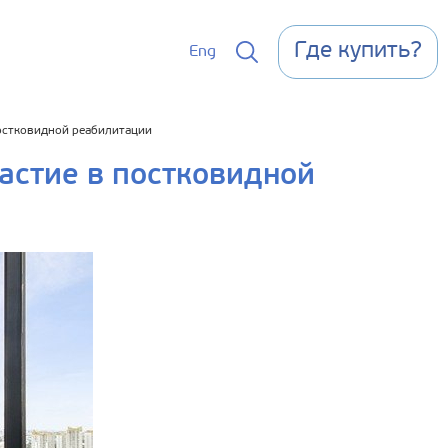
Где купить?
Eng
остковидной реабилитации
астие в постковидной