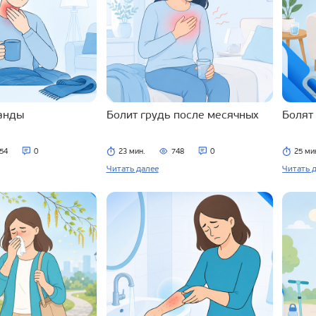
ланды
Болит грудь после месячных
Болят
54
0
23 мин.
748
0
25 ми
Читать далее
Читать 