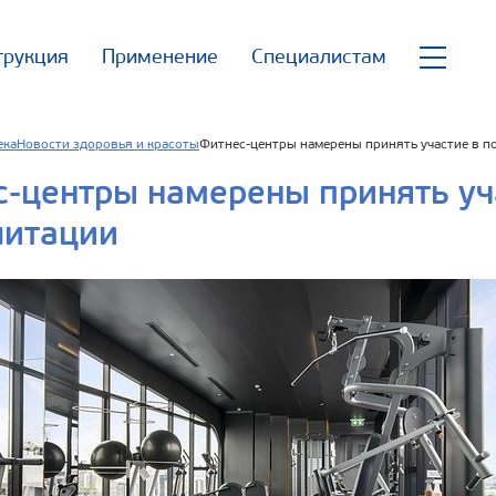
трукция
Применение
Специалистам
ека
Новости здоровья и красоты
Фитнес-центры намерены принять участие в п
-центры намерены принять уч
литации