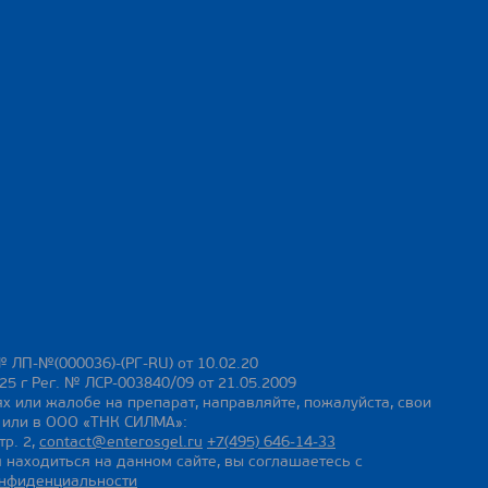
№ ЛП-№(000036)-(РГ-RU) от 10.02.20
25 г Рег. № ЛСР-003840/09 от 21.05.2009
х или жалобе на препарат, направляйте, пожалуйста, свои
ы или в ООО «ТНК СИЛМА»:
тр. 2,
contact@enterosgel.ru
+7(495) 646-14-33
 находиться на данном сайте, вы соглашаетесь с
онфиденциальности