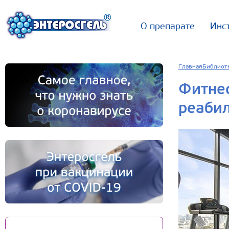
О препарате
Инс
Главная
Библиот
Фитнес
реаби