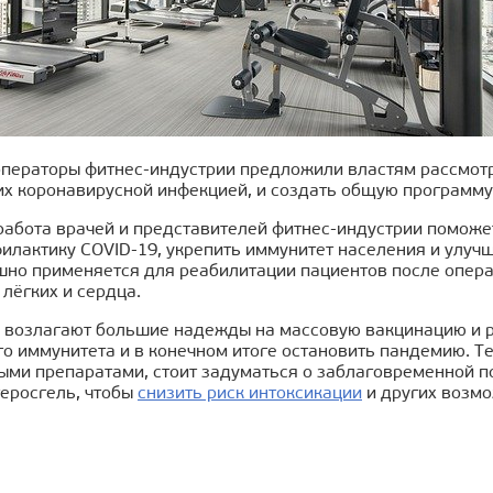
операторы фитнес-индустрии предложили властям рассмотре
х коронавирусной инфекцией, и создать общую программу
работа врачей и представителей фитнес-индустрии поможе
илактику COVID-19, укрепить иммунитет населения и улучши
шно применяется для реабилитации пациентов после опера
лёгких и сердца.
 возлагают большие надежды на массовую вакцинацию и р
о иммунитета и в конечном итоге остановить пандемию. Т
ыми препаратами, стоит задуматься о заблаговременной п
теросгель, чтобы
снизить риск интоксикации
и других возм