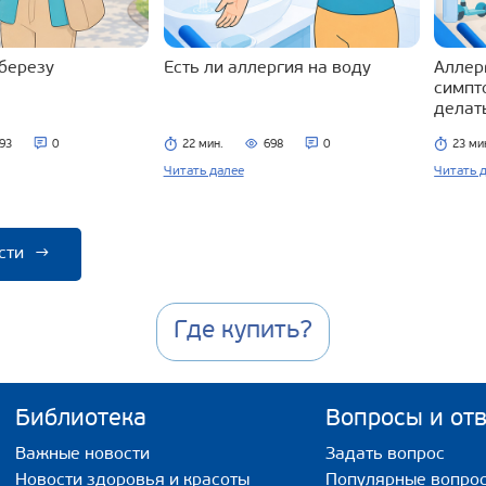
 березу
Есть ли аллергия на воду
Аллерг
симпт
делат
93
0
22 мин.
698
0
23 ми
Читать далее
Читать 
сти
→
Где купить?
Библиотека
Вопросы и от
Важные новости
Задать вопрос
Новости здоровья и красоты
Популярные вопро