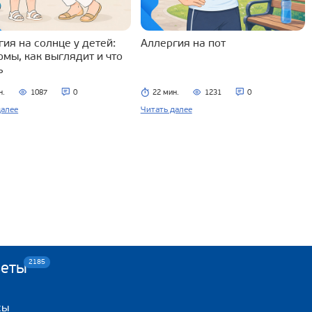
ия на солнце у детей:
Аллергия на пот
омы, как выглядит и что
ь
н.
1087
0
22 мин.
1231
0
далее
Читать далее
2185
веты
сы