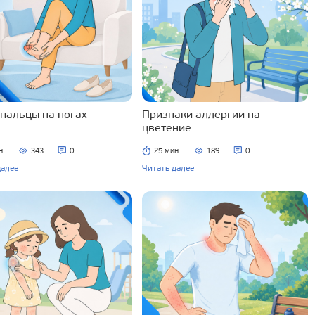
 пальцы на ногах
Признаки аллергии на
цветение
н.
343
0
25 мин.
189
0
далее
Читать далее