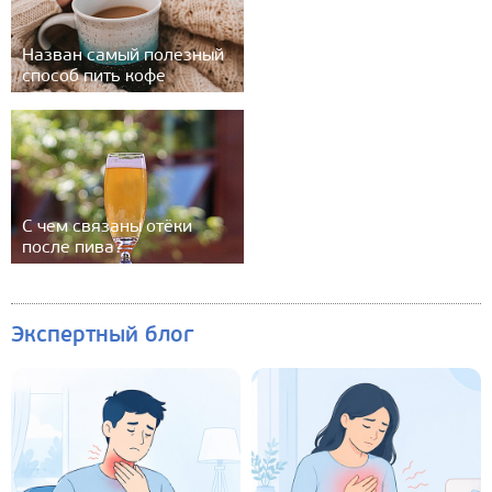
Назван самый полезный
способ пить кофе
С чем связаны отёки
после пива?
Экспертный блог