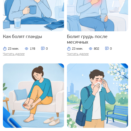
Как болят гланды
Болит грудь после
месячных
23 мин.
178
0
23 мин.
802
0
Читать далее
Читать далее