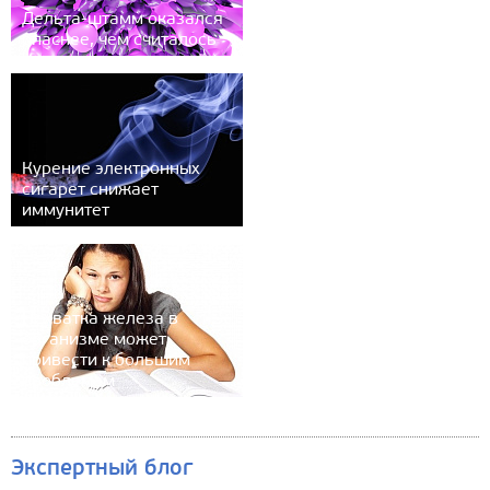
Дельта-штамм оказался
опаснее, чем считалось
Курение электронных
сигарет снижает
иммунитет
Нехватка железа в
организме может
привести к большим
проблемам
Экспертный блог