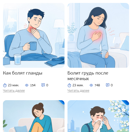
Как болят гланды
Болит грудь после
месячных
23 мин.
154
0
23 мин.
748
0
Читать далее
Читать далее