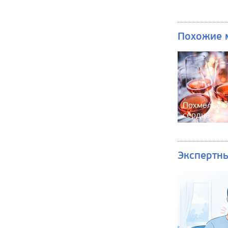
Похожие 
Похмелье о
сердца
Экспертн