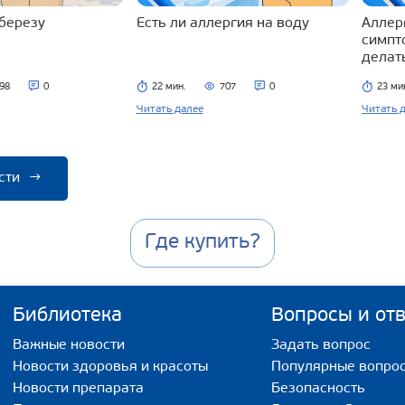
 березу
Есть ли аллергия на воду
Аллерг
симпт
делат
98
0
22 мин.
707
0
23 ми
Читать далее
Читать 
сти
→
Где купить?
Библиотека
Вопросы и от
Важные новости
Задать вопрос
Новости здоровья и красоты
Популярные вопро
Новости препарата
Безопасность