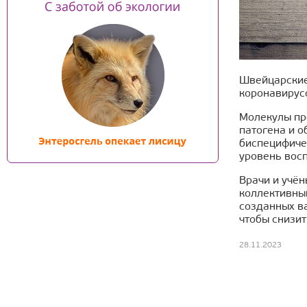
Швейцарские
коронавирус
Молекулы пре
патогена и 
биспецифиче
уровень вос
Врачи и учён
коллективный
созданных в
чтобы снизит
28.11.2023