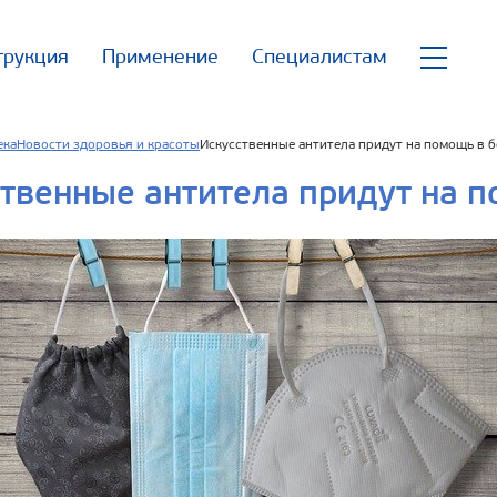
трукция
Применение
Специалистам
ека
Новости здоровья и красоты
Искусственные антитела придут на помощь в б
твенные антитела придут на п