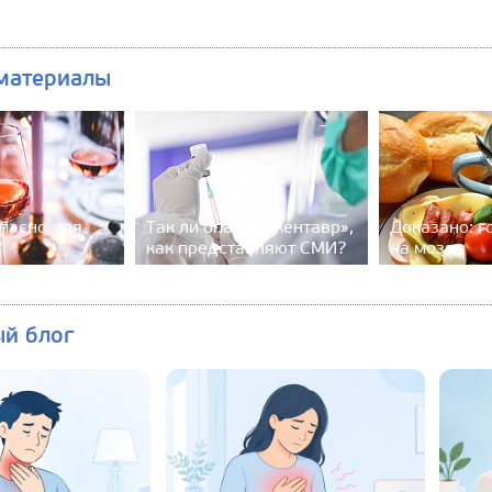
материалы
пасно для
Так ли опасен «кентавр»,
Доказано: г
как представляют СМИ?
на мозг
ый блог