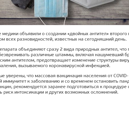
 медики объявили о создании «двойных антител» второго 
ом всех разновидностей, известных на сегодняшний день.
парата объединяют сразу 2 вида природных антител, что 
обезвреживать различные штаммы, включая нашумевший бр
ским антителом, предотвращает изменение структуры вирус
паления, вызываемого коронавирусной инфекцией.
ые уверены, что массовая вакцинация населения от COVID
 иммунитет к заболеванию и со временем остановить панд
акцин, рекомендуется заранее подготовиться к процедуре 
ь риск интоксикации и других возможных осложнений.