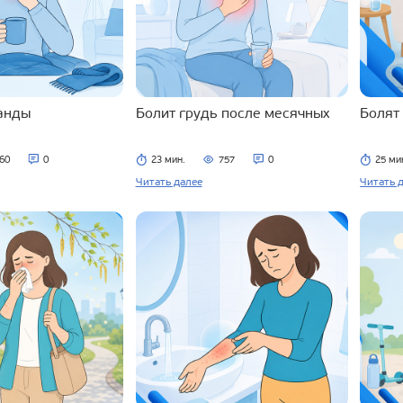
ланды
Болит грудь после месячных
Болят
60
0
23 мин.
757
0
25 ми
Читать далее
Читать 