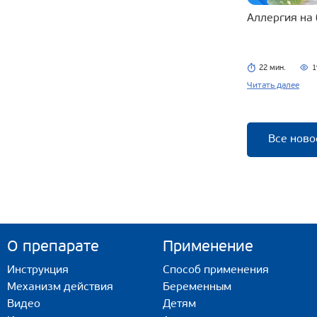
Аллергия на
22 мин.
1
Читать далее
Все ново
О препарате
Применение
Инструкция
Способ применения
Механизм действия
Беременным
Видео
Детям