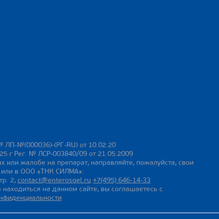
№ ЛП-№(000036)-(РГ-RU) от 10.02.20
25 г Рег. № ЛСР-003840/09 от 21.05.2009
х или жалобе на препарат, направляйте, пожалуйста, свои
ы или в ООО «ТНК СИЛМА»:
тр. 2,
contact@enterosgel.ru
+7(495) 646-14-33
 находиться на данном сайте, вы соглашаетесь с
онфиденциальности