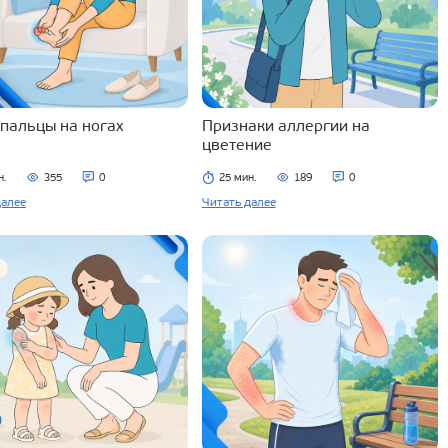
 пальцы на ногах
Признаки аллергии на
цветение
н.
355
0
25 мин.
189
0
далее
Читать далее