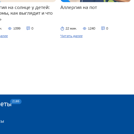
ия на солнце у детей:
Аллергия на пот
омы, как выглядит и что
ь
н.
1099
0
22 мин.
1240
0
далее
Читать далее
2185
веты
сы