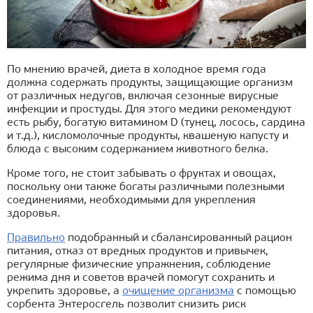
По мнению врачей, диета в холодное время года
должна содержать продукты, защищающие организм
от различных недугов, включая сезонные вирусные
инфекции и простуды. Для этого медики рекомендуют
есть рыбу, богатую витамином D (тунец, лосось, сардина
и т.д.), кисломолочные продукты, квашеную капусту и
блюда с высоким содержанием животного белка.
Кроме того, не стоит забывать о фруктах и овощах,
поскольку они также богаты различными полезными
соединениями, необходимыми для укрепления
здоровья.
Правильно
подобранный и сбалансированный рацион
питания, отказ от вредных продуктов и привычек,
регулярные физические упражнения, соблюдение
режима дня и советов врачей помогут сохранить и
укрепить здоровье, а
очищение организма
с помощью
сорбента Энтеросгель позволит снизить риск