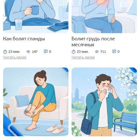
Как болят гланды
Болит грудь после
месячных
23 мин.
147
0
23 мин.
711
0
Читать далее
Читать далее