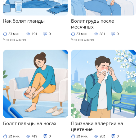
Как болят гланды
Болит грудь после
месячных
23 мин.
191
0
23 мин.
881
0
Читать далее
Читать далее
Болят пальцы на ногах
Признаки аллергии на
цветение
25 мин.
419
0
25 мин.
205
0