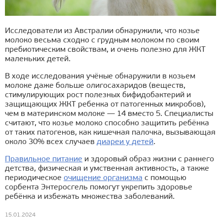
Исследователи из Австралии обнаружили, что козье
молоко весьма сходно с грудным молоком по своим
пребиотическим свойствам, и очень полезно для ЖКТ
маленьких детей.
В ходе исследования учёные обнаружили в козьем
молоке даже больше олигосахаридов (веществ,
стимулирующих рост полезных бифидобактерий и
защищающих ЖКТ ребенка от патогенных микробов),
чем в материнском молоке — 14 вместо 5. Специалисты
считают, что козье молоко способно защитить ребёнка
от таких патогенов, как кишечная палочка, вызывающая
около 30% всех случаев
диареи у детей
.
Правильное питание
и здоровый образ жизни с раннего
детства, физическая и умственная активность, а также
периодическое
очищение организма
с помощью
сорбента Энтеросгель помогут укрепить здоровье
ребёнка и избежать множества заболеваний.
15.01.2024