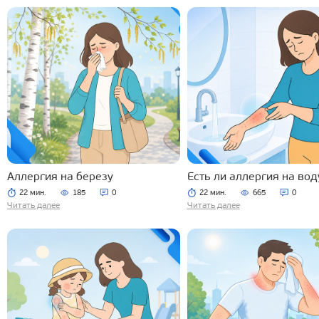
Аллергия на березу
Есть ли аллергия на вод
22 мин.
185
0
22 мин.
665
0
Читать далее
Читать далее