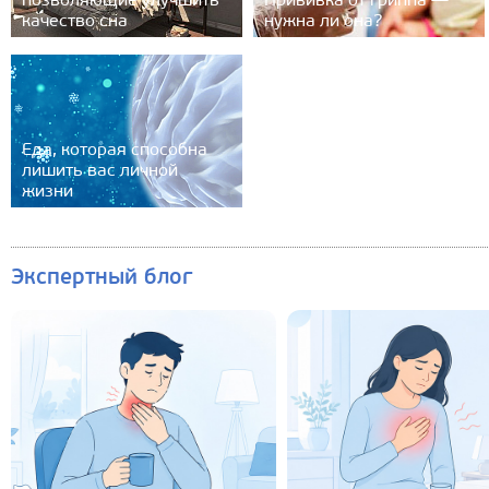
позволяющие улучшить
Прививка от гриппа —
качество сна
нужна ли она?
Еда, которая способна
лишить вас личной
жизни
Экспертный блог