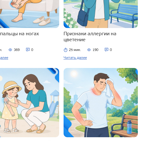
 пальцы на ногах
Признаки аллергии на
цветение
н.
369
0
25 мин.
190
0
далее
Читать далее