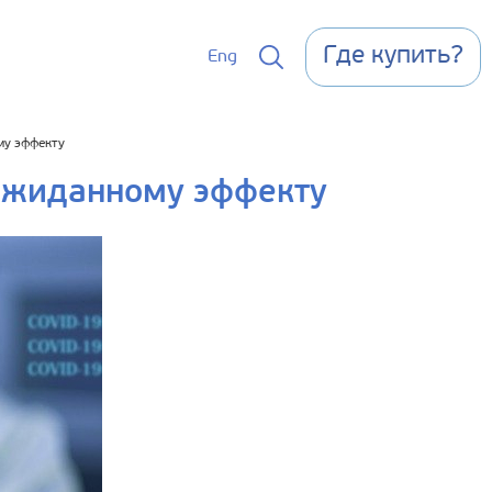
Где купить?
Eng
му эффекту
ожиданному эффекту