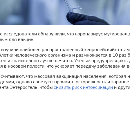
 исследователи обнаружили, что коронавирус мутировал дл
мым для вакцин.
 изучили наиболее распространённый «европейский» штамм
клетки человеческого организма и размножается в 10 раз 
сен и значительно лучше лечится. Учёные предупреждают:
я в носовой полости, что ускоряет передачу заболевания 
ссчитывают, что массовая вакцинация населения, которая
демии, однако советуют проявить осторожность и заранее
ента Энтеросгель, чтобы
снизить риск интоксикации
и друг