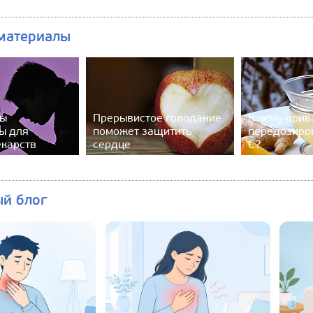
материалы
ны
Прерывистое голодание
К чему прив
ы для
поможет защитить
передозиро
екарств
сердце
С?
ый блог