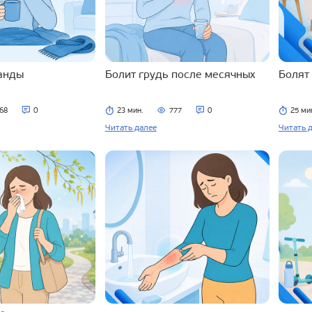
ланды
Болит грудь после месячных
Болят
68
0
23 мин.
777
0
25 ми
Читать далее
Читать 