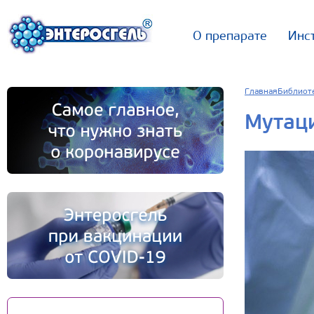
О препарате
Инс
Главная
Библиот
Мутац