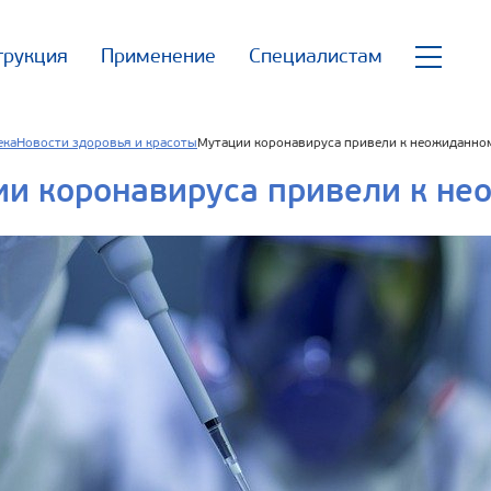
трукция
Применение
Специалистам
ека
Новости здоровья и красоты
Мутации коронавируса привели к неожиданно
ии коронавируса привели к не