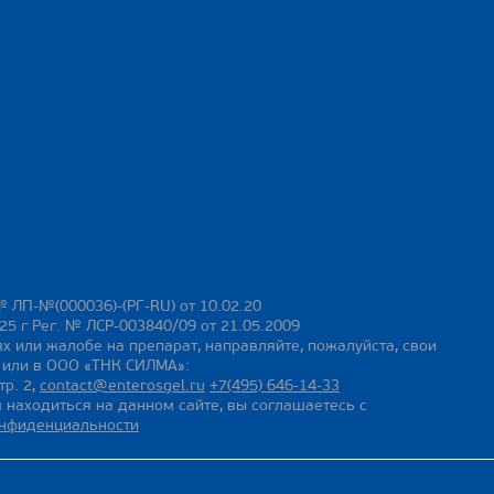
№ ЛП-№(000036)-(РГ-RU) от 10.02.20
25 г Рег. № ЛСР-003840/09 от 21.05.2009
х или жалобе на препарат, направляйте, пожалуйста, свои
ы или в ООО «ТНК СИЛМА»:
тр. 2,
contact@enterosgel.ru
+7(495) 646-14-33
 находиться на данном сайте, вы соглашаетесь с
онфиденциальности