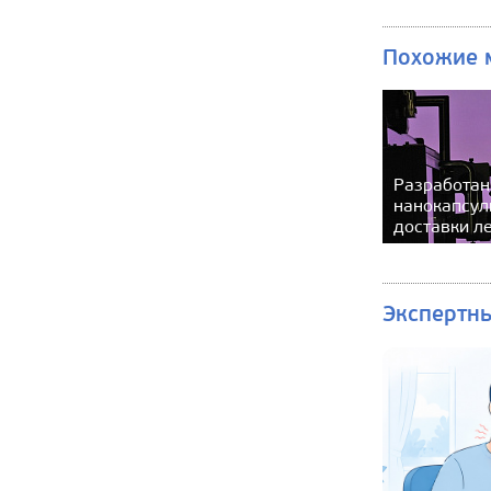
Похожие 
Разработа
нанокапсул
доставки л
Экспертн