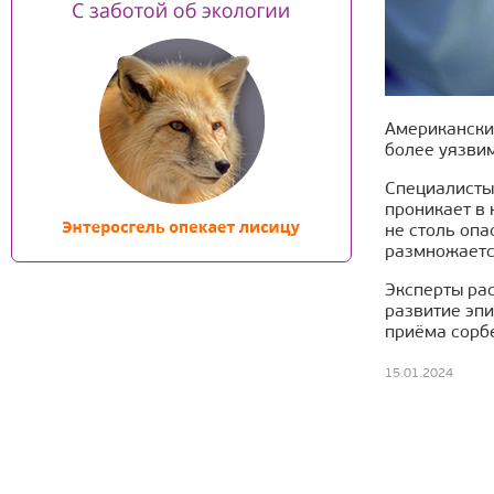
Американские
более уязви
Специалисты
проникает в 
не столь опа
размножаетс
Эксперты ра
развитие эпи
приёма сорб
15.01.2024