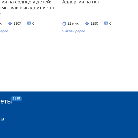
ия на солнце у детей:
Аллергия на пот
омы, как выглядит и что
ь
н.
1107
0
22 мин.
1250
0
далее
Читать далее
2185
веты
сы