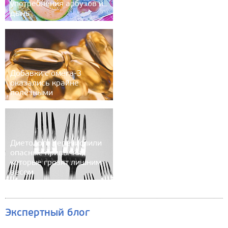
употребления арбузов и
дынь
Добавки с омега-3
оказались крайне
полезными
Диетологи перечислили
опасные привычки,
которые грозят лишним
весом
Экспертный блог