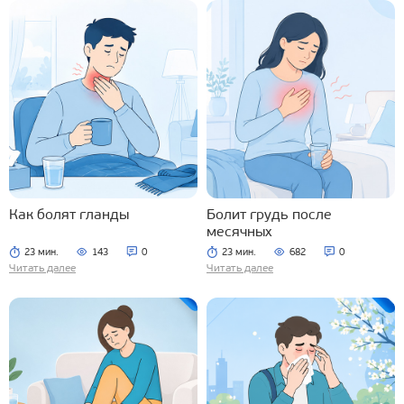
Как болят гланды
Болит грудь после
месячных
23 мин.
143
0
23 мин.
682
0
Читать далее
Читать далее