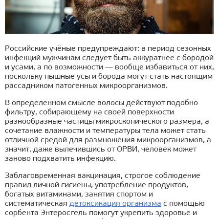
Российские учёные предупреждают: в период сезонных
инфекций мужчинам следует быть аккуратнее с бородой
и усами, а по возможности — вообще избавиться от них,
поскольку пышные усы и борода могут стать настоящим
рассадником патогенных микроорганизмов.
В определённом смысле волосы действуют подобно
фильтру, собирающему на своей поверхности
разнообразные частицы микроскопического размера, а
сочетание влажности и температуры тела может стать
отличной средой для размножения микроорганизмов, а
значит, даже вылечившись от ОРВИ, человек может
заново подхватить инфекцию.
Заблаговременная вакцинация, строгое соблюдение
правил личной гигиены, употребление продуктов,
богатых витаминами, занятия спортом и
систематическая
детоксикация организма
с помощью
сорбента Энтеросгель помогут укрепить здоровье и