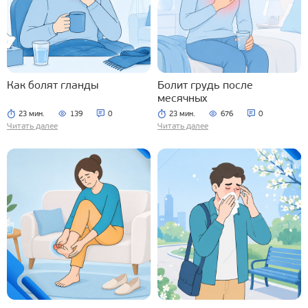
Как болят гланды
Болит грудь после
месячных
23 мин.
139
0
23 мин.
676
0
Читать далее
Читать далее