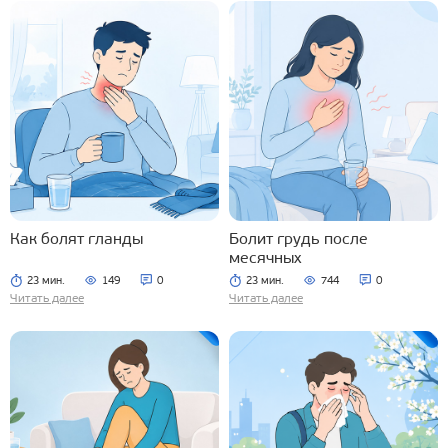
Как болят гланды
Болит грудь после
месячных
23 мин.
149
0
23 мин.
744
0
Читать далее
Читать далее