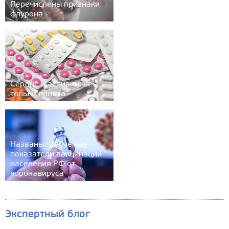
Перечислены признаки
флурона
Сердце и аспирин: не
только польза
Названы требуемые
показатели вакцинации
населения РФ от
коронавируса
Экспертный блог