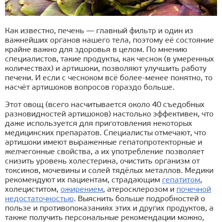
Как известно, печень — главный фильтр и один из
важнейших органов нашего тела, поэтому её состояние
крайне важно для здоровья в целом. По мнению
специалистов, такие продукты, как чеснок (в умеренных
количествах) и артишоки, позволяют улучшить работу
печени. И если с чесноком всё более-менее понятно, то
насчёт артишоков вопросов гораздо больше.
Этот овощ (всего насчитывается около 40 съедобных
разновидностей артишоков) настолько эффективен, что
даже используется для приготовления некоторых
медицинских препаратов. Специалисты отмечают, что
артишоки имеют выраженные гепатопротекторные и
желчегонные свойства, а их употребление позволяет
снизить уровень холестерина, очистить организм от
токсинов, мочевины и солей тядёлых металлов. Медики
рекомендуют их пациентам, страдающим
гепатитом
,
холециститом,
ожирением
, атеросклерозом и
почечной
недостаточностью
. Выяснить больше подробностей о
пользе и противопоказаниях этих и других продуктов, а
также получить персональные рекомендации можно,