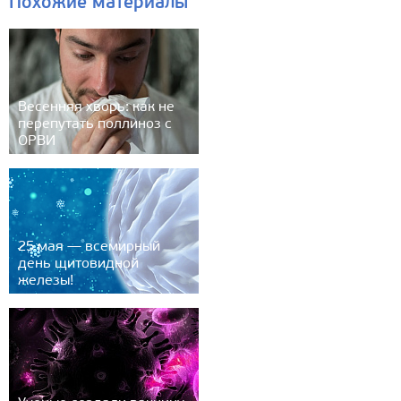
Похожие материалы
Весенняя хворь: как не
перепутать поллиноз с
ОРВИ
25 мая — всемирный
день щитовидной
железы!