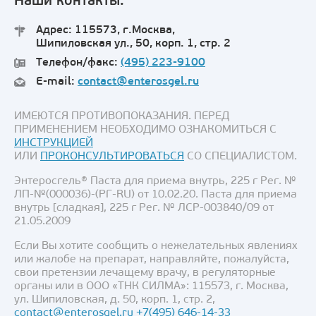
Наши контакты:
Адрес: 115573, г.Москва,
Шипиловская ул., 50, корп. 1, стр. 2
Телефон/факс:
(495) 223-9100
E-mail:
contact@enterosgel.ru
ИМЕЮТСЯ ПРОТИВОПОКАЗАНИЯ. ПЕРЕД
ПРИМЕНЕНИЕМ НЕОБХОДИМО ОЗНАКОМИТЬСЯ С
ИНСТРУКЦИЕЙ
ИЛИ
ПРОКОНСУЛЬТИРОВАТЬСЯ
СО СПЕЦИАЛИСТОМ.
Энтеросгель® Паста для приема внутрь, 225 г Рег. №
ЛП-№(000036)-(РГ-RU) от 10.02.20. Паста для приема
внутрь [сладкая], 225 г Рег. № ЛСР-003840/09 от
21.05.2009
Если Вы хотите сообщить о нежелательных явлениях
или жалобе на препарат, направляйте, пожалуйста,
свои претензии лечащему врачу, в регуляторные
органы или в ООО «ТНК СИЛМА»: 115573, г. Москва,
ул. Шипиловская, д. 50, корп. 1, стр. 2,
contact@enterosgel.ru
+7(495) 646-14-33