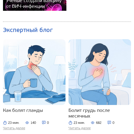
Ученые создали вакцину
от ВИЧ-инфекции
Экспертный блог
Как болят гланды
Болит грудь после
месячных
23 мин.
140
0
23 мин.
682
0
Читать далее
Читать далее