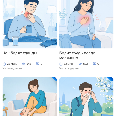
Как болят гланды
Болит грудь после
месячных
23 мин.
143
0
23 мин.
682
0
Читать далее
Читать далее