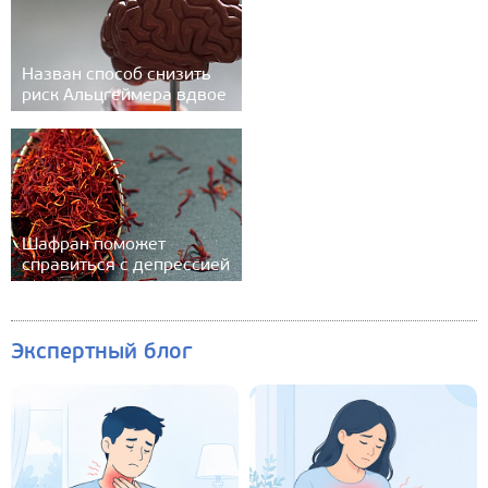
Назван способ снизить
риск Альцгеймера вдвое
Шафран поможет
справиться с депрессией
Экспертный блог