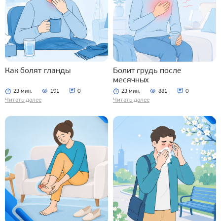
Как болят гланды
Болит грудь после
месячных
23 мин.
191
0
23 мин.
881
0
Читать далее
Читать далее