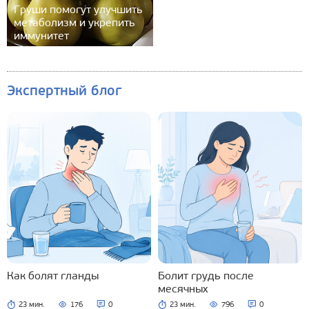
Груши помогут улучшить
метаболизм и укрепить
иммунитет
Экспертный блог
Как болят гланды
Болит грудь после
месячных
23 мин.
176
0
23 мин.
796
0