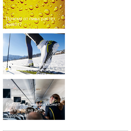
Почему от пива растёт
живот?
Физическая активность
замедляет старение
Работа в авиации может
быть опасна для
здоровья!