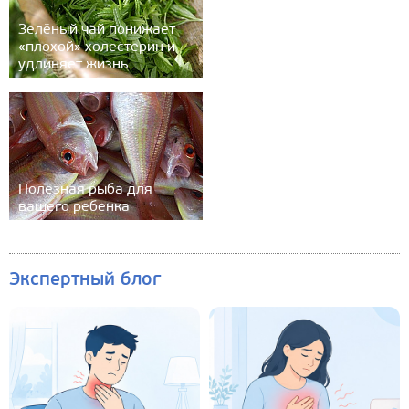
Зелёный чай понижает
«плохой» холестерин и
удлиняет жизнь
Полезная рыба для
вашего ребенка
Экспертный блог