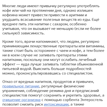
Многие люди имеют привычку регулярно употреблять
кофе или чай на протяжении дня, однако излишек
кофеина может привести привести к аритмии и
ухудшить всасывание полезных веществ из еды. Ещё
вреднее пить эти напитки с сахаром, особенно
учитывая, что он вызывает не меньшую (если не более
сильную!) зависимость.
Кроме того, врачи напоминают, что людям, регулярно
принимающим лекарственные препараты или витамины,
также стоит быть осторожнее с чаем и кофе, а тем более
ни в коем случае не запивать препараты этими
напитками, поскольку они могут ослабить лечебный
эффект — куда лучше запивать таблетки обыкновенной
питьевой водой. Выяснить больше подробностей
можно, проконсультировавшись со специалистом.
Отказ от вредных напитков, продуктов и привычек,
правильное питание
, регулярные физические
упражнения, соблюдение режима дня и предписаний
специалистов помогут сохранить и укрепить здоровье, а
очищение организма
с помощью сорбента Энтеросгель
позволит снизить риск
интоксикации
, а также