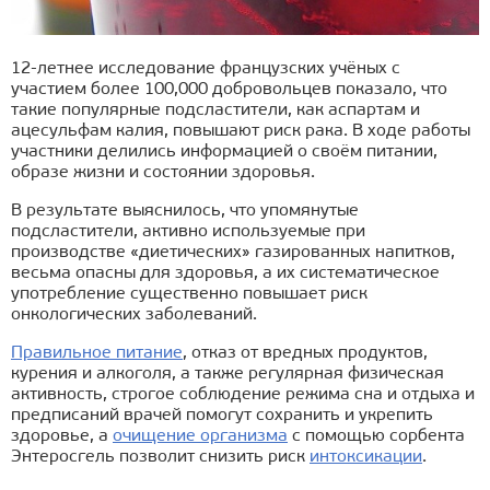
12-летнее исследование французских учёных с
участием более 100,000 добровольцев показало, что
такие популярные подсластители, как аспартам и
ацесульфам калия, повышают риск рака. В ходе работы
участники делились информацией о своём питании,
образе жизни и состоянии здоровья.
В результате выяснилось, что упомянутые
подсластители, активно используемые при
производстве «диетических» газированных напитков,
весьма опасны для здоровья, а их систематическое
употребление существенно повышает риск
онкологических заболеваний.
Правильное питание
, отказ от вредных продуктов,
курения и алкоголя, а также регулярная физическая
активность, строгое соблюдение режима сна и отдыха и
предписаний врачей помогут сохранить и укрепить
здоровье, а
очищение организма
с помощью сорбента
Энтеросгель позволит снизить риск
интоксикации
.