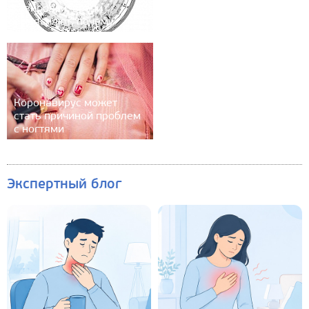
газировки: врачи
объясняют, почему
Коронавирус может
стать причиной проблем
с ногтями
Экспертный блог