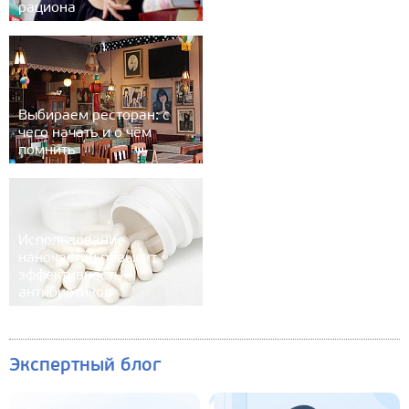
рациона
Выбираем ресторан: с
чего начать и о чём
помнить
Использование
наночастиц повысит
эффективность
антибиотиков
Экспертный блог