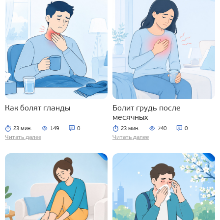
Как болят гланды
Болит грудь после
месячных
23 мин.
149
0
23 мин.
740
0
Читать далее
Читать далее