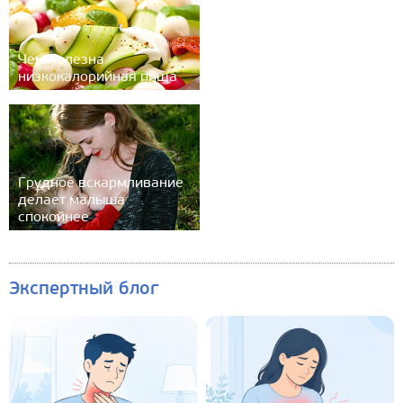
Чем полезна
низкокалорийная пища
Грудное вскармливание
делает малыша
спокойнее
Экспертный блог