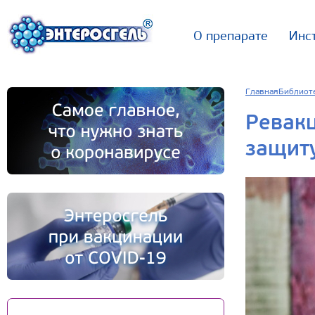
О препарате
Инс
Главная
Библиот
Ревакц
защиту