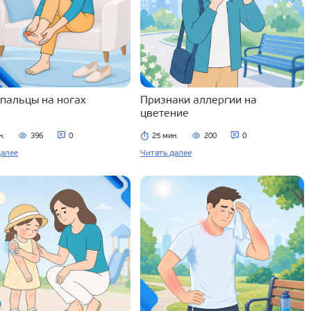
 пальцы на ногах
Признаки аллергии на
цветение
н.
396
0
25 мин.
200
0
далее
Читать далее