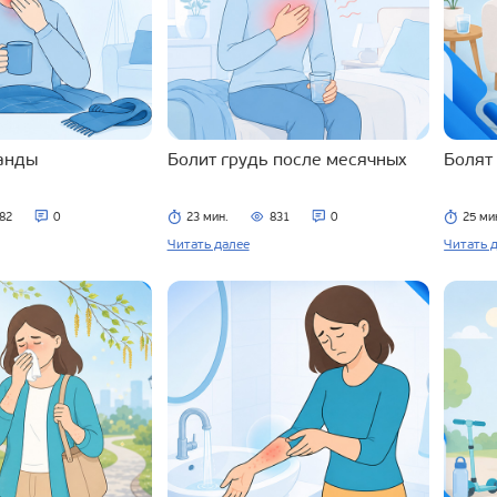
ланды
Болит грудь после месячных
Болят
82
0
23 мин.
831
0
25 ми
Читать далее
Читать 