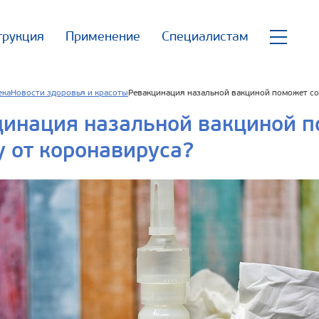
трукция
Применение
Специалистам
ека
Новости здоровья и красоты
Ревакцинация назальной вакциной поможет со
инация назальной вакциной п
 от коронавируса?