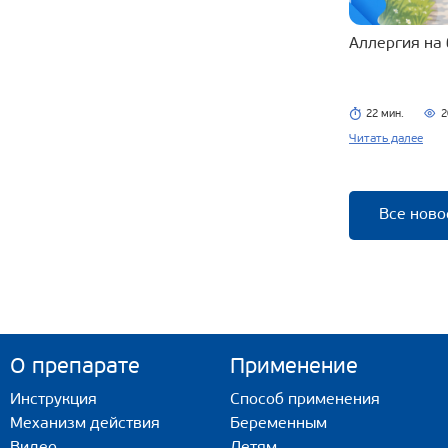
Аллергия на
22 мин.
2
Читать далее
Все ново
О препарате
Применение
Инструкция
Способ применения
Механизм действия
Беременным
Видео
Детям