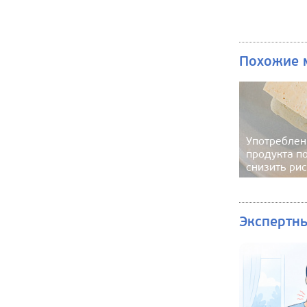
Похожие 
Употреблен
продукта п
снизить рис
Экспертн