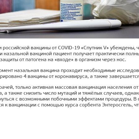
 российской вакцины от COVID-19 «Спутник V» убеждены, ч
и назальной вакциной пациент получает практически полн
защиты от патогена на «входе» в организм через нос.
мент назальная вакцина проходит необходимые исследовани
рировано 4 вакцины от коронавируса, а также завершаетс
рачей, только активная массовая вакцинация населения о
, а также снизить число мутаций и тяжёлых случаев, одн
кнуться с возможными побочными эффектами процедуры. В 
ся к вакцинации с помощью курса сорбента Энтеросгель, ч