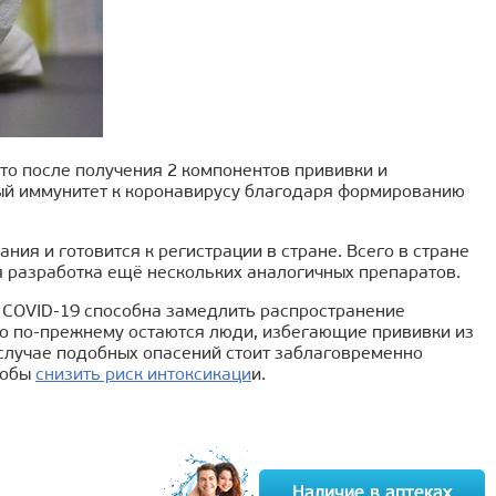
то после получения 2 компонентов прививки и
ый иммунитет к коронавирусу благодаря формированию
я и готовится к регистрации в стране. Всего в стране
я разработка ещё нескольких аналогичных препаратов.
т COVID-19 способна замедлить распространение
ако по-прежнему остаются люди, избегающие прививки из
случае подобных опасений стоит заблаговременно
тобы
снизить риск интоксикаци
и.