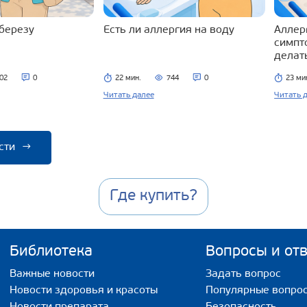
 березу
Есть ли аллергия на воду
Аллерг
симпт
делат
02
0
22 мин.
744
0
23 ми
Читать далее
Читать 
сти
→
Где купить?
Библиотека
Вопросы и от
Важные новости
Задать вопрос
Новости здоровья и красоты
Популярные вопро
Новости препарата
Безопасность