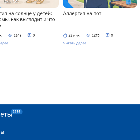
ия на солнце у детей:
Аллергия на пот
омы, как выглядит и что
ь
н.
1148
0
22 мин.
1275
0
далее
Читать далее
2185
веты
сы