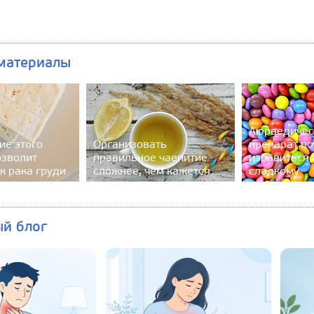
материалы
Аюрведичес
ие этого
Организовать
препарат по
озволит
правильное чаепитие
избавиться о
к рака груди
сложнее, чем кажется
сладкому
ый блог