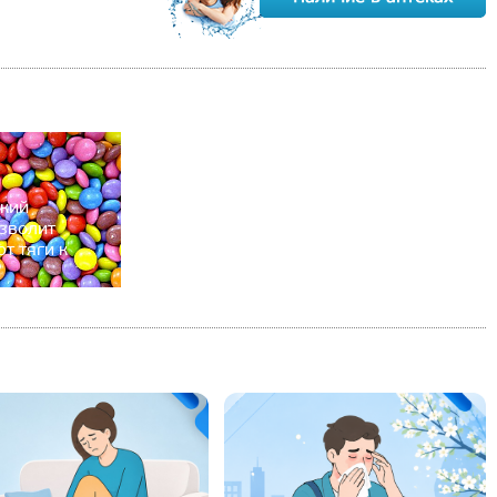
кий
зволит
т тяги к