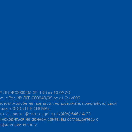
№ ЛП-№(000036)-(РГ-RU) от 10.02.20
25 г Рег. № ЛСР-003840/09 от 21.05.2009
х или жалобе на препарат, направляйте, пожалуйста, свои
ы или в ООО «ТНК СИЛМА»:
тр. 2,
contact@enterosgel.ru
+7(495) 646-14-33
 находиться на данном сайте, вы соглашаетесь с
онфиденциальности