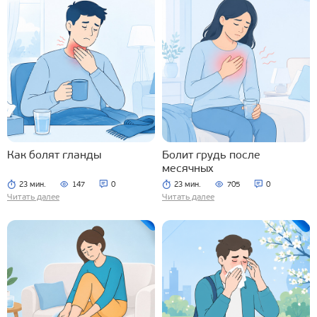
Как болят гланды
Болит грудь после
месячных
23 мин.
147
0
23 мин.
705
0
Читать далее
Читать далее