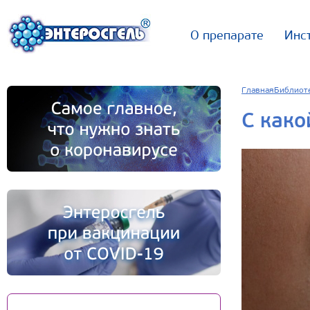
О препарате
Инс
Главная
Библиот
С како