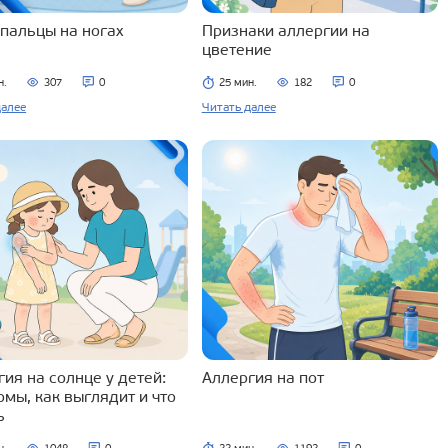
 пальцы на ногах
Признаки аллергии на
цветение
н.
307
0
25 мин.
182
0
далее
Читать далее
ия на солнце у детей:
Аллергия на пот
омы, как выглядит и что
ь