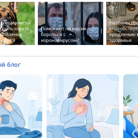
 специалисты
Названы пр
спользовать
Помогают ли маски
способству
выявления
бороться с
продлению 
VID-19
коронавирусом?
здоровья
ый блог