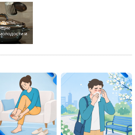
одукты,
ющие
молодости и