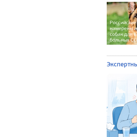
Российские
намерены и
собак для 
больных CO
Экспертн