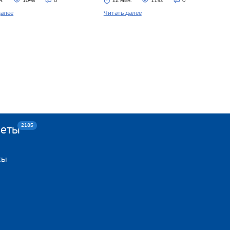
н.
1048
0
22 мин.
1192
0
далее
Читать далее
2185
веты
сы