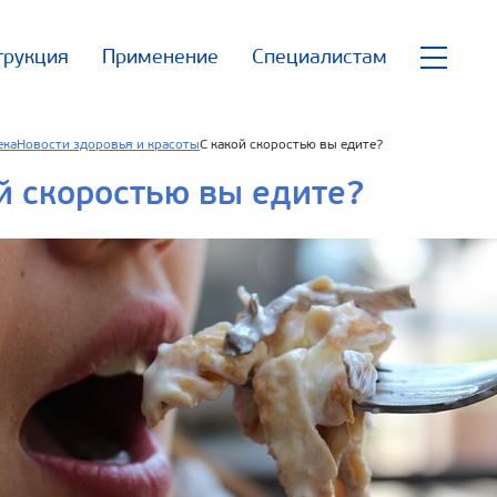
трукция
Применение
Специалистам
ека
Новости здоровья и красоты
С какой скоростью вы едите?
й скоростью вы едите?