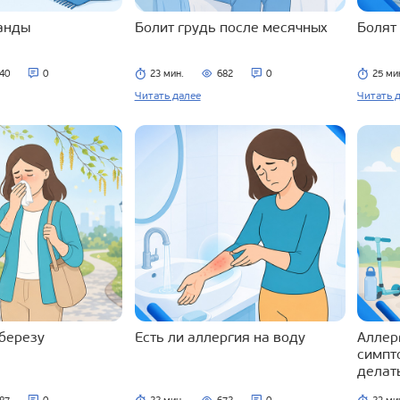
ланды
Болит грудь после месячных
Болят
40
0
23 мин.
682
0
25 ми
Читать далее
Читать 
 березу
Есть ли аллергия на воду
Аллерг
симпт
делат