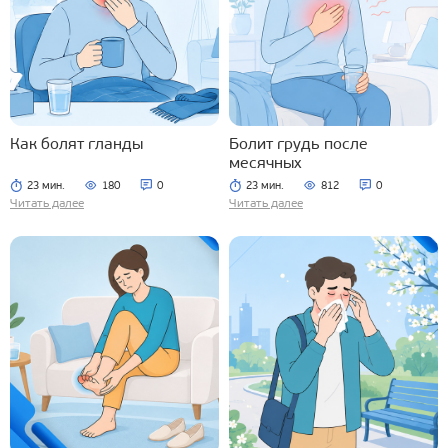
Как болят гланды
Болит грудь после
месячных
23 мин.
180
0
23 мин.
812
0
Читать далее
Читать далее