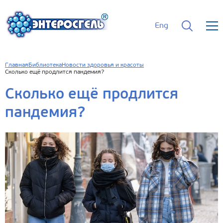
Eng
Главная
Библиотека
Новости здоровья и красоты
Сколько ещё продлится пандемия?
Сколько ещё продлится
пандемия?