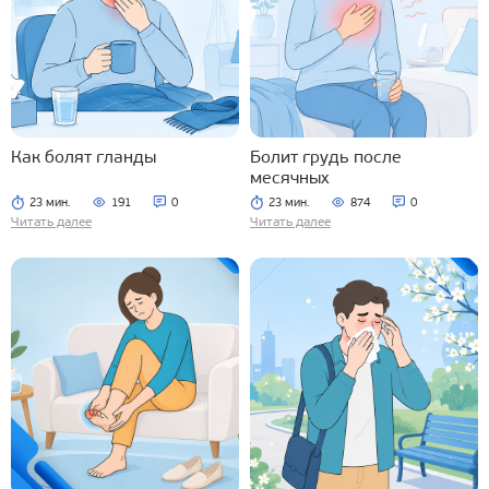
Как болят гланды
Болит грудь после
месячных
23 мин.
191
0
23 мин.
874
0
Читать далее
Читать далее