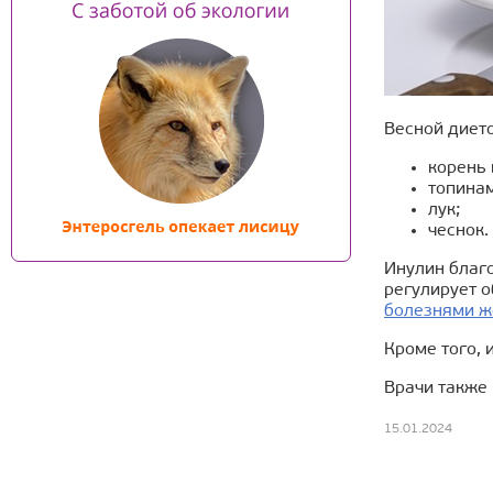
Весной дието
корень 
топина
лук;
чеснок.
Инулин благо
регулирует 
болезнями ж
Кроме того,
Врачи также
15.01.2024