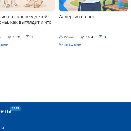
ия на солнце у детей:
Аллергия на пот
омы, как выглядит и что
ь
н.
1020
0
22 мин.
1164
0
далее
Читать далее
2185
веты
сы