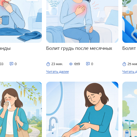
ланды
Болит грудь после месячных
Болят
33
0
23 мин.
659
0
25 ми
Читать далее
Читать 