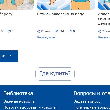
 березу
Есть ли аллергия на воду
Аллерг
симпт
делат
83
0
22 мин.
661
0
23 ми
Читать далее
Читать 
сти
→
Где купить?
Библиотека
Вопросы и от
Важные новости
Задать вопрос
Новости здоровья и красоты
Популярные вопро