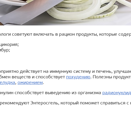
логи советуют включать в рацион продукты, которые содер
цикория;
мбур;
приятно действует на иммунную систему и печень, улучша
обмен веществ и способствует
похудению
. Полезны продук
елудка
,
ожирением
.
 инулин способствует выведению из организма
радионукли
 рекомендуют Энтеросгель, который поможет справиться с