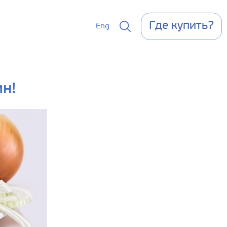
Где купить?
Eng
н!