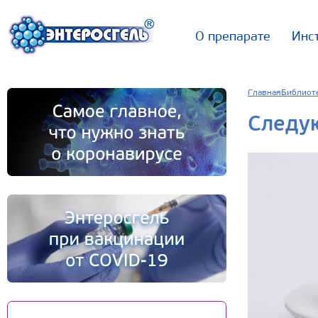
О препарате
Инс
Главная
Библиот
Следу