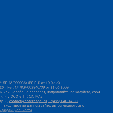
№ ЛП-№(000036)-(РГ-RU) от 10.02.20
25 г Рег. № ЛСР-003840/09 от 21.05.2009
х или жалобе на препарат, направляйте, пожалуйста, свои
ы или в ООО «ТНК СИЛМА»:
тр. 2,
contact@enterosgel.ru
+7(495) 646-14-33
 находиться на данном сайте, вы соглашаетесь с
онфиденциальности