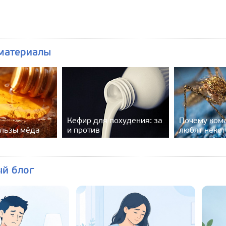
материалы
Кефир для похудения: за
Почему ком
ользы мёда
и против
любят неко
ый блог