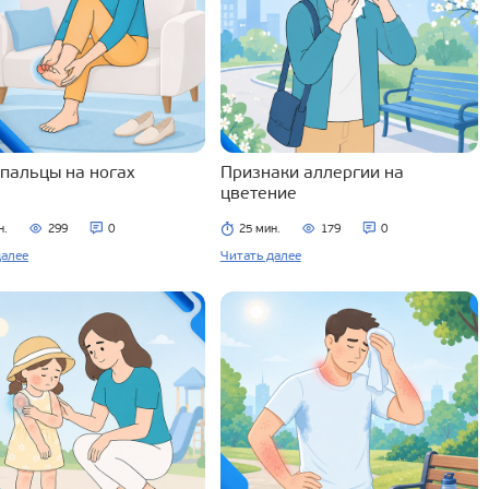
 пальцы на ногах
Признаки аллергии на
цветение
н.
299
0
25 мин.
179
0
далее
Читать далее