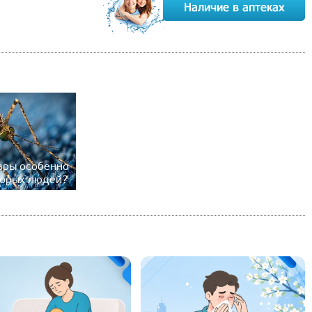
ары особенно
торых людей?