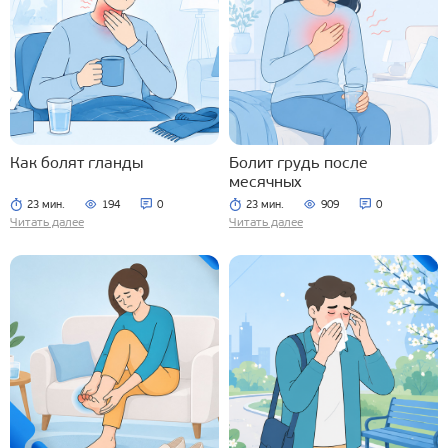
Как болят гланды
Болит грудь после
месячных
23 мин.
194
0
23 мин.
909
0
Читать далее
Читать далее