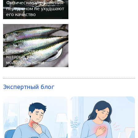
Физические упражнения
перед сном не ухудшают
его качество
Перечислены продукты,
которые защитят
молодость кожи
Экспертный блог