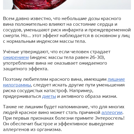
Всем давно известно, что небольшие дозы красного
вина положительно влияют на состояние сердца и
сосудов, уменьшают риск инфаркта и преждевременной
смерти. Но... этот эффект наблюдается в основном у лиц
с нормальным индексом массы тела.
Учёные утверждают, что если человек страдает
ожирением
(индекс массы тела равен 26-30),
употребление вина не оказывает ожидаемого
защитного эффекта.
Поэтому любителям красного вина, имеющим
лишние
килограммы
, следует искать другие пути уменьшения
риска сосудистых катастроф. Например,
придерживаться
диеты
и активного образа жизни.
Также не лишним будет напоминание, что для многих
людей красное вино может стать причиной
аллергии
.
При первых признаках болезни примите Энтеросгель!
Он обеспечит быстрое и эффективное выведение
аллергенов из организма.