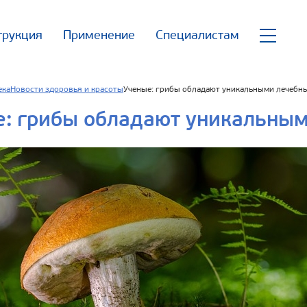
трукция
Применение
Специалистам
ека
Новости здоровья и красоты
Ученые: грибы обладают уникальными лечебн
е: грибы обладают уникальны