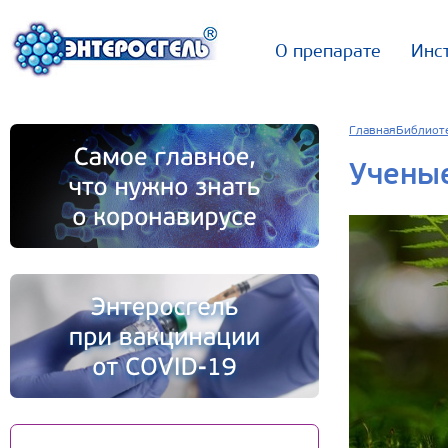
О препарате
Инс
Главная
Библиот
Учены