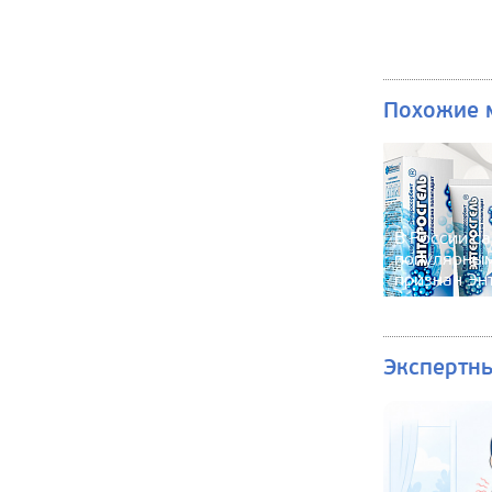
Похожие 
В России с
популярны
признан Эн
Экспертн