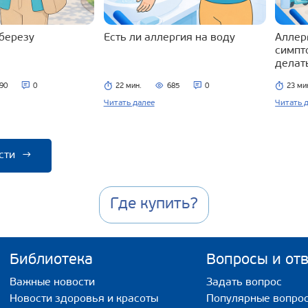
 березу
Есть ли аллергия на воду
Аллерг
симпт
делат
90
0
22 мин.
685
0
23 ми
Читать далее
Читать 
сти
→
Где купить?
Библиотека
Вопросы и от
Важные новости
Задать вопрос
Новости здоровья и красоты
Популярные вопро