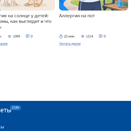
ия на солнце у детей:
Аллергия на пот
омы, как выглядит и что
ь
н.
1059
0
22 мин.
1214
0
далее
Читать далее
2185
веты
сы