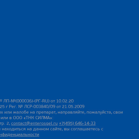
№ ЛП-№(000036)-(РГ-RU) от 10.02.20
25 г Рег. № ЛСР-003840/09 от 21.05.2009
х или жалобе на препарат, направляйте, пожалуйста, свои
ы или в ООО «ТНК СИЛМА»:
тр. 2,
contact@enterosgel.ru
+7(495) 646-14-33
 находиться на данном сайте, вы соглашаетесь с
онфиденциальности