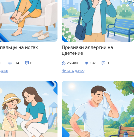
 пальцы на ногах
Признаки аллергии на
цветение
н.
314
0
25 мин.
187
0
далее
Читать далее