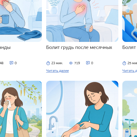
ланды
Болит грудь после месячных
Болят
48
0
23 мин.
719
0
25 ми
Читать далее
Читать 