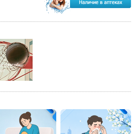
ы способы
от
а