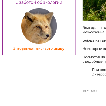
Благодаря в
межсезонье.
Блюда из гр
Некоторые в
Несмотря на 
съедобные г
При по
Энтерос
15.01.2024