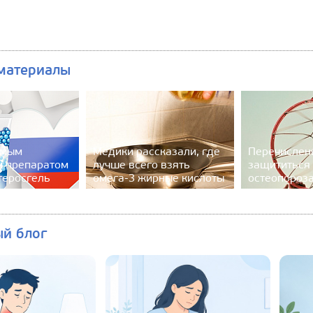
материалы
амым
Медики рассказали, где
Перечислен
м препаратом
лучше всего взять
защититься 
теросгель
омега-3 жирные кислоты
остеопороз
ый блог