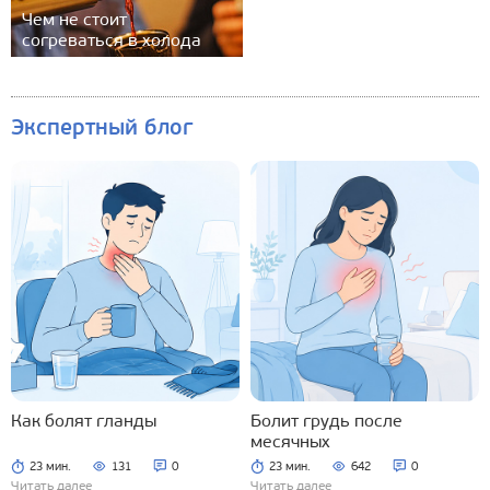
Чем не стоит
согреваться в холода
Экспертный блог
Как болят гланды
Болит грудь после
месячных
23 мин.
131
0
23 мин.
642
0
Читать далее
Читать далее