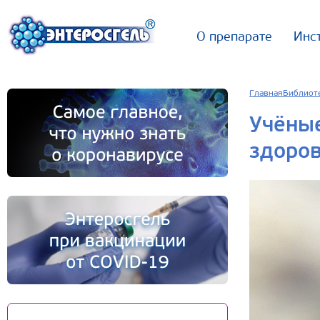
О препарате
Инс
Главная
Библиот
Учёные
здоро