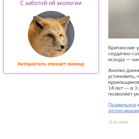
Британские у
сердечно-сос
исхода — как
Анализ данны
установить, 
курильщиков,
14 лет — в 3 
позволяет ум
Правильное
детоксикаци
15.01.2024