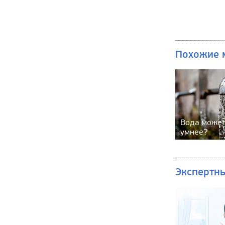
Похожие 
Вода может
умнее?
Экспертн