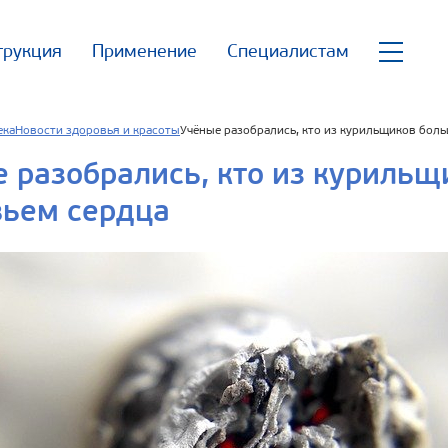
трукция
Применение
Специалистам
ека
Новости здоровья и красоты
Учёные разобрались, кто из курильщиков боль
 разобрались, кто из курильщ
вьем сердца