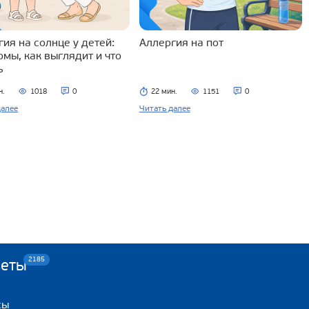
ия на солнце у детей:
Аллергия на пот
омы, как выглядит и что
ь
н.
1018
0
22 мин.
1151
0
далее
Читать далее
2185
веты
сы