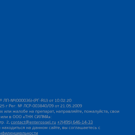
№ ЛП-№(000036)-(РГ-RU) от 10.02.20
25 г Рег. № ЛСР-003840/09 от 21.05.2009
х или жалобе на препарат, направляйте, пожалуйста, свои
ы или в ООО «ТНК СИЛМА»:
тр. 2,
contact@enterosgel.ru
+7(495) 646-14-33
 находиться на данном сайте, вы соглашаетесь с
онфиденциальности