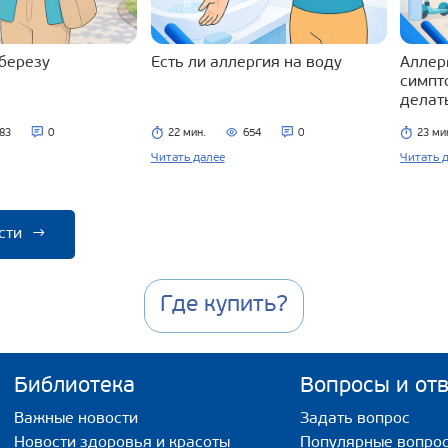
 березу
Есть ли аллергия на воду
Аллерг
симпт
делат
83
0
22 мин.
654
0
23 ми
Читать далее
Читать 
сти
→
Где купить?
Библиотека
Вопросы и от
Важные новости
Задать вопрос
Новости здоровья и красоты
Популярные вопро