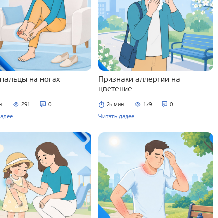
 пальцы на ногах
Признаки аллергии на
цветение
н.
291
0
25 мин.
179
0
далее
Читать далее