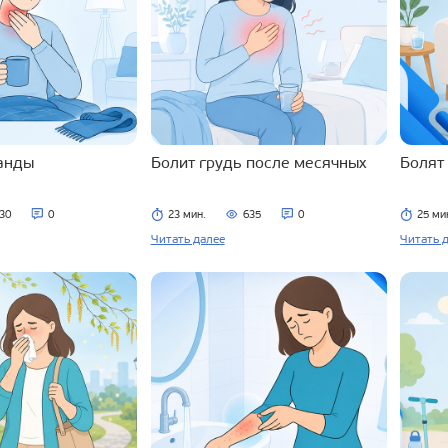
ланды
Болит грудь после месячных
Болят
30
0
23 мин.
635
0
25 ми
Читать далее
Читать 