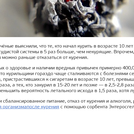
чёные выяснили, что те, кто начал курить в возрасте 10 л
удистой системы в 5 раз больше, чем некурящие. Впрочем
 можно раньше отказаться от курения.
х о здоровье и наличии вредных привычек примерно 400,0
что курильщики гораздо чаще сталкиваются с болезнями се
 пристрастившихся к сигаретам в возрасте 10 лет, превышал
раза, а тех, кто закурил в 15-20 лет и позже — в 2,5-2,8 ра
еньшить вероятность летального исхода в 1,5 раза, хотя л
и сбалансированное питание, отказ от курения и алкоголя,
я организма
после курения
с помощью сорбента Энтеросгел