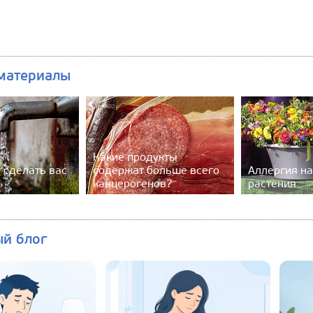
материалы
Какие продукты
 сделать вас
содержат больше всего
Аллергия н
канцерогенов?
растения
ый блог