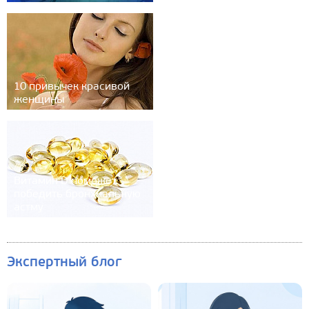
10 привычек красивой
женщины
Витамин D поможет
победить бронхиальную
астму
Экспертный блог