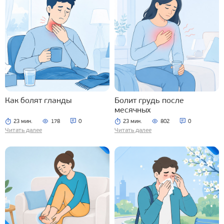
Как болят гланды
Болит грудь после
месячных
23 мин.
178
0
23 мин.
802
0
Читать далее
Читать далее