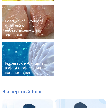
Российское куриное
филе оказалось
небезопасным для
здоровья
Кофеварки-убийцы: в
кофе из кофемашин
попадает свинец
Экспертный блог