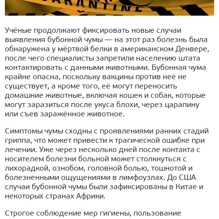
Учёные продолжают фиксировать новые случаи
выявления бубонной чумы — на этот раз болезнь была
обнаружена у мёртвой белки в американском Денвере,
после чего специалисты запретили населению штата
контактировать с данными животными. Бубонная чума
крайне опасна, поскольку вакцины против неё не
существует, а кроме того, её могут переносить
домашние животные, включая кошек и собак, которые
могут заразиться после укуса блохи, через царапину
или съев заражённое животное.
Симптомы чумы сходны с проявлениями ранних стадий
гриппа, что может привести к трагической ошибке при
лечении. Уже через несколько дней после контакта с
носителем болезни больной может столкнуться с
лихорадкой, ознобом, головной болью, тошнотой и
болезненными ощущениями в лимфоузлах. До США
случаи бубонной чумы были зафиксированы в Китае и
некоторых странах Африки.
Строгое соблюдение мер гигиены, пользование