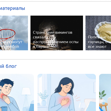
материалы
Странствия викингов
связали с
Полезные с
сти помогут
распространением оспы
горчицы, о 
и волейбол
в Европе
все знают
ый блог