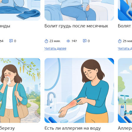
ланды
Болит грудь после месячных
Болят
54
0
23 мин.
747
0
25 ми
Читать далее
Читать 
 березу
Есть ли аллергия на воду
Аллерг