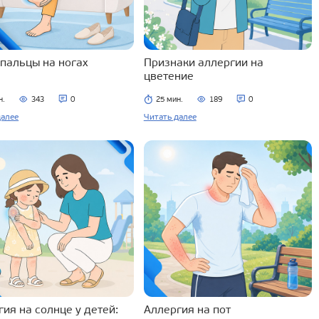
 пальцы на ногах
Признаки аллергии на
цветение
н.
343
0
25 мин.
189
0
далее
Читать далее
ия на солнце у детей:
Аллергия на пот