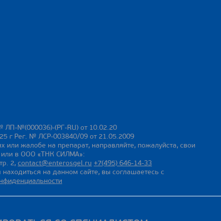
№ ЛП-№(000036)-(РГ-RU) от 10.02.20
25 г Рег. № ЛСР-003840/09 от 21.05.2009
х или жалобе на препарат, направляйте, пожалуйста, свои
ы или в ООО «ТНК СИЛМА»:
тр. 2,
contact@enterosgel.ru
+7(495) 646-14-33
 находиться на данном сайте, вы соглашаетесь с
онфиденциальности