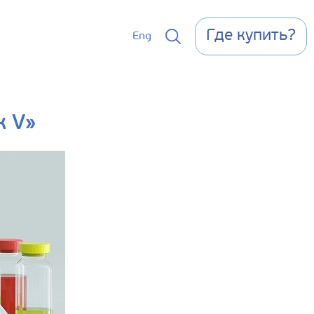
Где купить?
Eng
к V»