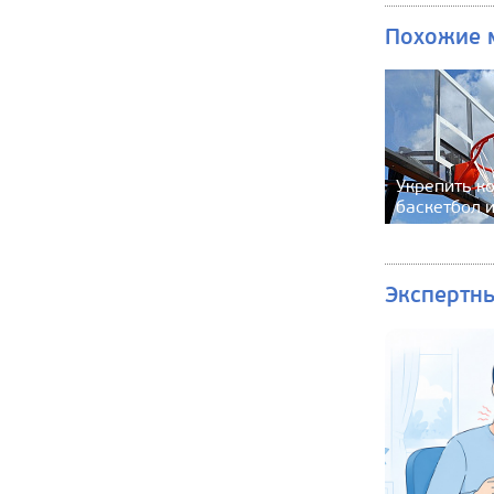
Похожие 
Укрепить ко
баскетбол 
Экспертн