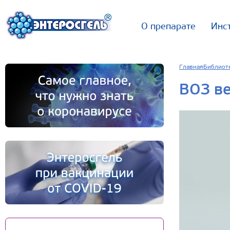
О препарате
Инс
Главная
Библиот
ВОЗ ве