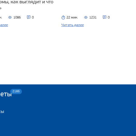
омы, как выглядит и что
ь
н.
1086
0
22 мин.
1231
0
далее
Читать далее
2185
веты
сы