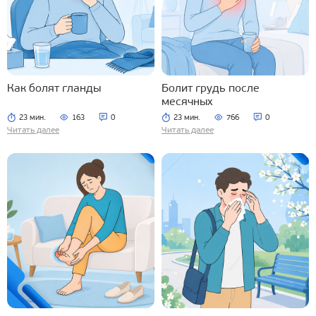
Как болят гланды
Болит грудь после
месячных
23 мин.
163
0
23 мин.
766
0
Читать далее
Читать далее