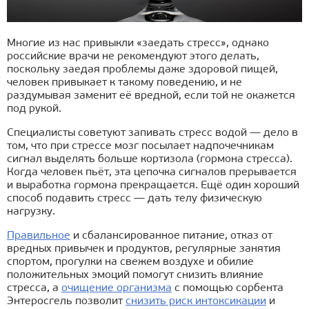
Многие из нас привыкли «заедать стресс», однако
российские врачи не рекомендуют этого делать,
поскольку заедая проблемы даже здоровой пищей,
человек привыкает к такому поведению, и не
раздумывая заменит её вредной, если той не окажется
под рукой.
Специалисты советуют запивать стресс водой — дело в
том, что при стрессе мозг посылает надпочечникам
сигнал выделять больше кортизола (гормона стресса).
Когда человек пьёт, эта цепочка сигналов прерывается
и выработка гормона прекращается. Ещё один хороший
способ подавить стресс — дать телу физическую
нагрузку.
Правильное
и сбалансированное питание, отказ от
вредных привычек и продуктов, регулярные занятия
спортом, прогулки на свежем воздухе и обилие
положительных эмоций помогут снизить влияние
стресса, а
очищение организма
с помощью сорбента
Энтеросгель позволит
снизить риск интоксикации
и