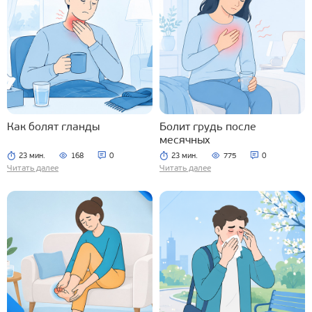
Как болят гланды
Болит грудь после
месячных
23 мин.
168
0
23 мин.
775
0
Читать далее
Читать далее