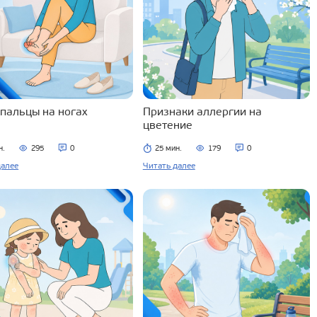
 пальцы на ногах
Признаки аллергии на
цветение
н.
295
0
25 мин.
179
0
далее
Читать далее