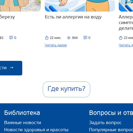
 березу
Есть ли аллергия на воду
Аллерг
симпт
делат
83
0
22 мин.
654
0
23 ми
Читать далее
Читать 
сти
→
Где купить?
Библиотека
Вопросы и от
Важные новости
Задать вопрос
Новости здоровья и красоты
Популярные вопро