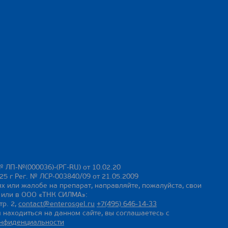
№ ЛП-№(000036)-(РГ-RU) от 10.02.20
25 г Рег. № ЛСР-003840/09 от 21.05.2009
х или жалобе на препарат, направляйте, пожалуйста, свои
ы или в ООО «ТНК СИЛМА»:
тр. 2,
contact@enterosgel.ru
+7(495) 646-14-33
 находиться на данном сайте, вы соглашаетесь с
онфиденциальности