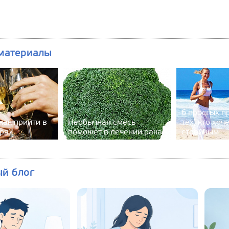
материалы
6 простых п
как прийти в
Необычная смесь
тех, кто хоч
аря?
поможет в лечении рака
стройным
ый блог