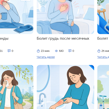
ланды
Болит грудь после месячных
Болят
31
0
23 мин.
643
0
25 ми
Читать далее
Читать 