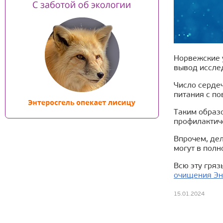
Норвежские 
вывод исслед
Число сердеч
питания с п
Таким образ
профилактич
Впрочем, дел
могут в пол
Всю эту гря
очищения Эн
15.01.2024