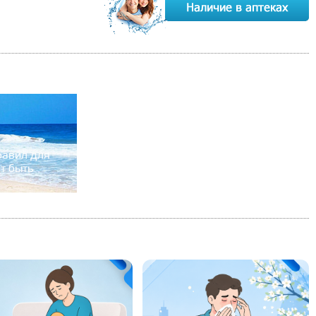
равил для
ет быть