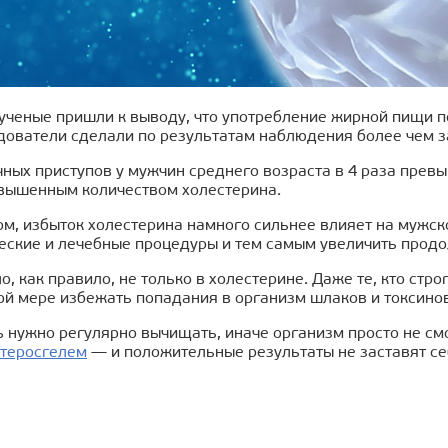
ученые пришли к выводу, что употребление жирной пищи п
ователи сделали по результатам наблюдения более чем за
ных приступов у мужчин среднего возраста в 4 раза прев
овышенным количеством холестерина.
ом, избыток холестерина намного сильнее влияет на мужс
еские и лечебные процедуры и тем самым увеличить продо
о, как правило, не только в холестерине. Даже те, кто ст
ной мере избежать попадания в организм шлаков и токсино
зь нужно регулярно вычищать, иначе организм просто не с
теросгелем
— и положительные результаты не заставят се