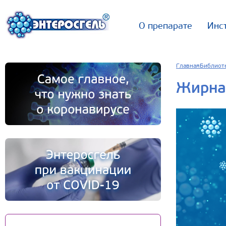
О препарате
Инс
Главная
Библиот
Жирна