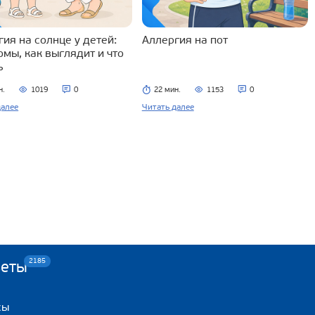
ия на солнце у детей:
Аллергия на пот
омы, как выглядит и что
ь
н.
1019
0
22 мин.
1153
0
далее
Читать далее
2185
веты
сы