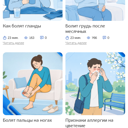
Как болят гланды
Болит грудь после
месячных
23 мин.
163
0
23 мин.
766
0
Читать далее
Читать далее
Болят пальцы на ногах
Признаки аллергии на
цветение