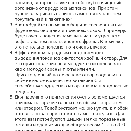
напитка, которые также способствуют очищению
организма от вредоносных токсинов. При этом
лучше заваривать напиток самостоятельно, чем
покупать чай в пакетиках;
Употребляйте как можно больше свежевыжатых
фруктовых, овощных и травяных соков. К примеру,
будет очень полезно заменить чашку утреннего
кофе стаканом апельсинового фреша. К тому же,
это не только полезно, но и очень вкусно;
Эффективным народным средством для
выведения токсинов считается хвойный отвар. Для
его приготовления рекомендуется использовать
хвою молодой сосны, пихты или ели.
Приготовленный на ее основе отвар содержит в
себе немалое количество витамина C и
способствует удалению из организма вредоносных
веществ;
Для наружного применения очень рекомендуется
принимать горячие ванны с хвойным экстрактом
или отваром. Такой экстракт можно купить в любой
аптеке, а отвар приготовить самостоятельно. Для
этого вам потребуются шишки, мелко порезанные
веточки и еловые иголки общим весом 1 кг на 8–9
литров воды. Все это следует прокипятить в