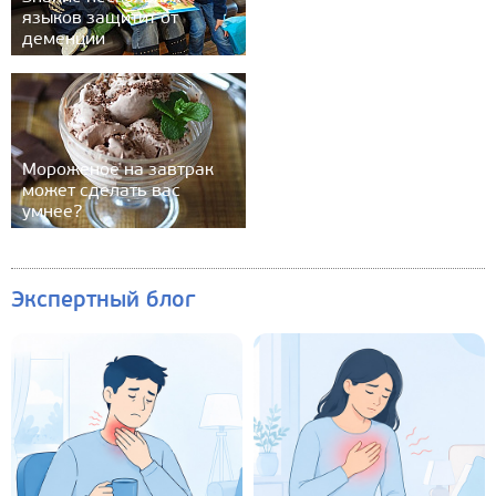
языков защитит от
деменции
Мороженое на завтрак
может сделать вас
умнее?
Экспертный блог