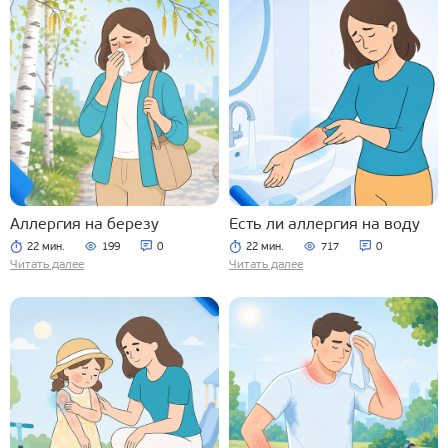
Аллергия на березу
Есть ли аллергия на воду
22 мин.
199
0
22 мин.
717
0
Читать далее
Читать далее