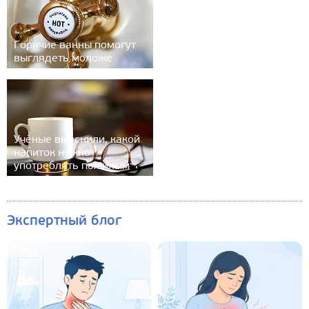
Горячие ванны помогут
выглядеть моложе
Учёные выяснили, какой
напиток нужно
употреблять пожилым
Экспертный блог