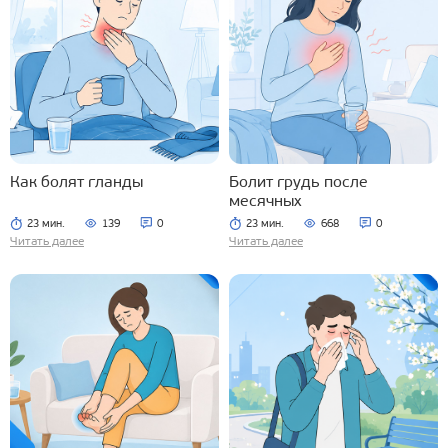
Как болят гланды
Болит грудь после
месячных
23 мин.
139
0
23 мин.
668
0
Читать далее
Читать далее