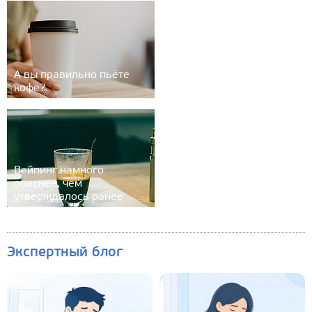
А вы правильно пьёте
кофе?
Вейпинг намного
опаснее, чем
утверждалось ранее
Экспертный блог