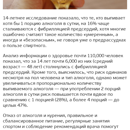
14-летнее исследование показало, что те, кто выпивает
хотя бы 1 порцию алкоголя в сутки, на 16% чаще
сталкиваются с фибрилляцией предсердий, хотя многие
ошибочно считают такое количество «умеренным», а
иногда и «безопасным», не говоря уже о предрассудках
о пользе спиртного.
Анализ информации о здоровье почти 110,000 человек
показал, что за 14 лет почти 6,000 из них (средний
возраст — 48 лет) столкнулись с фибрилляцией
предсердий. Кроме того, выяснилось, что риск одинаков
несмотря на пол человека и тип алкоголя, однако может
увеличиваться пропорционально количеству
выпиваемого алкоголя — при употреблении 2 порций
алкоголя в сутки риск повышается почти вдвое по
сравнению с 1 порцией (28%), а более 4 порций — до
целых 47%.
Отказ от алкоголя и курения, правильное и
сбалансированное питание, регулярные занятия
спортом и соблюдение рекомендаций врача помогут