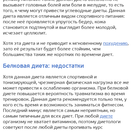
вызывает головных болей или боли в желудке, то есть
того, к чему могут привести углеводные диеты. Данная
диета является отличным видом спортивного питания:
после неё проявляется упругость бедер, кожа
становится подтянутой и выглядит более молодой,
исчезает целлюлит.
Хотя эта диета и не приводит к мгновенному
похудению
,
зато её результат будет более стойким, чем
большинства таких же коротких по времени диет.
Белковая диета: недостатки
Хотя данная диета является спортивной и
тонизирующей, чрезмерная физическая нагрузка все же
может привести к ослаблению организма. При белковой
диете повышается вероятность травматизма во время
тренировок. Данная диета рекомендуется только тем, у
кого есть время и возможность заниматься фитнесом.
Последний минус является самым неприятным, но
самым типичным для всех диет. При любой
диете
организму не хватает витаминов, поэтому диетологи
советуют после любой диеты пропивать курс