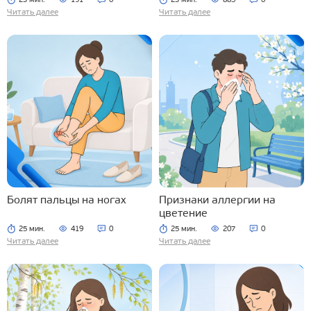
23 мин.
191
0
23 мин.
885
0
Читать далее
Читать далее
Болят пальцы на ногах
Признаки аллергии на
цветение
25 мин.
419
0
25 мин.
207
0
Читать далее
Читать далее