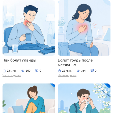
Как болят гланды
Болит грудь после
месячных
23 мин.
160
0
23 мин.
754
0
Читать далее
Читать далее