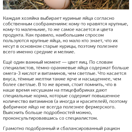
Каждая хозяйка выбирает куриные яйца согласно
собственным соображениям: кому-то нравятся крупные,
кому-то маленькие, то же самое касается и цвета
продукта. Как правило, наибольшим спросом
пользуются крупные яйца, но мало кто знает, что их
несут в основном старые курицы, поэтому полезнее
всего именно средние и мелкие.
Ещё один важный момент — цвет яиц. По словам
специалистов, тёмно-оранжевые яйца содержат больше
омега-3 кислот и витаминов, чем светлые. Что касается
вкуса, тёмные желтки также ярче и насыщеннее, чем
более светлые. В то же время, стоит помнить, что в
наше время несушкам на птицефабриках дают
специальные корма, которые содержит повышенное
количество витаминов (а иногда и красителей), поэтому
фабричное яйцо не всегда полезнее фермерского.
Выяснить больше подробностей можно,
проконсультировавшись со специалистом.
Грамотно подобранный и сбалансированный рацион