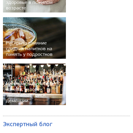
здоровье в пожилом
возрасте
Раскрыто влияние
сладких напитков на
память у подростков
Напиваясь до потери
памяти, человек
увеличивает риск
деменции
Экспертный блог