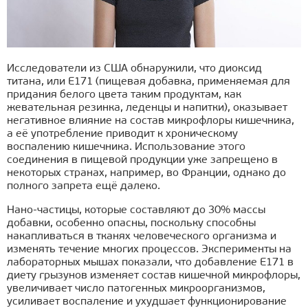
Исследователи из США обнаружили, что диоксид
титана, или E171 (пищевая добавка, применяемая для
придания белого цвета таким продуктам, как
жевательная резинка, леденцы и напитки), оказывает
негативное влияние на состав микрофлоры кишечника,
а её употребление приводит к хроническому
воспалению кишечника. Использование этого
соединения в пищевой продукции уже запрещено в
некоторых странах, например, во Франции, однако до
полного запрета ещё далеко.
Нано-частицы, которые составляют до 30% массы
добавки, особенно опасны, поскольку способны
накапливаться в тканях человеческого организма и
изменять течение многих процессов. Эксперименты на
лабораторных мышах показали, что добавление E171 в
диету грызунов изменяет состав кишечной микрофлоры,
увеличивает число патогенных микроорганизмов,
усиливает воспаление и ухудшает функционирование