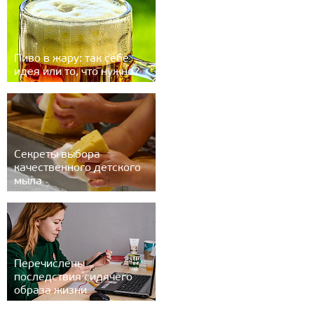
Пиво в жару: так себе
идея или то, что нужно?
Секреты выбора
качественного детского
мыла
Перечислены
последствия сидячего
образа жизни