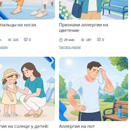
 пальцы на ногах
Признаки аллергии на
цветение
н.
316
0
25 мин.
187
0
далее
Читать далее
ия на солнце у детей:
Аллергия на пот