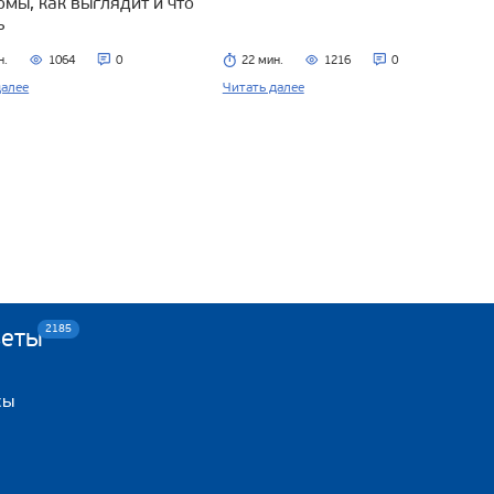
омы, как выглядит и что
ь
н.
1064
0
22 мин.
1216
0
далее
Читать далее
2185
веты
сы