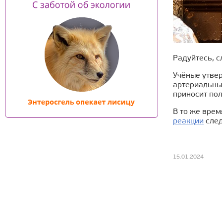
Радуйтесь, 
Учёные утве
артериальны
приносит пол
В то же врем
реакции
след
15.01.2024