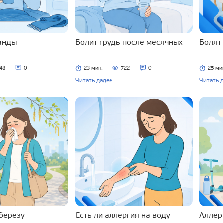
ланды
Болит грудь после месячных
Болят
48
0
23 мин.
722
0
25 ми
Читать далее
Читать 
 березу
Есть ли аллергия на воду
Аллерг