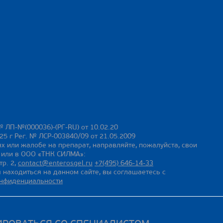
№ ЛП-№(000036)-(РГ-RU) от 10.02.20
25 г Рег. № ЛСР-003840/09 от 21.05.2009
х или жалобе на препарат, направляйте, пожалуйста, свои
ы или в ООО «ТНК СИЛМА»:
тр. 2,
contact@enterosgel.ru
+7(495) 646-14-33
 находиться на данном сайте, вы соглашаетесь с
онфиденциальности