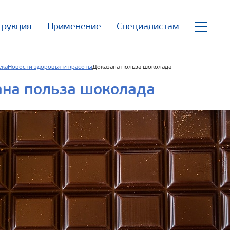
трукция
Применение
Специалистам
ека
Новости здоровья и красоты
Доказана польза шоколада
ана польза шоколада