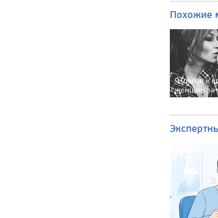
Похожие 
9 шагов к к
женщин за 
Экспертн