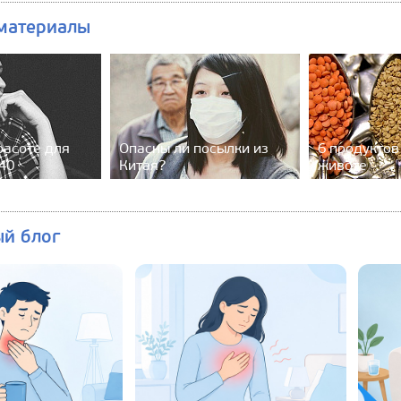
материалы
расоте для
Опасны ли посылки из
6 продуктов
40
Китая?
животе
ый блог