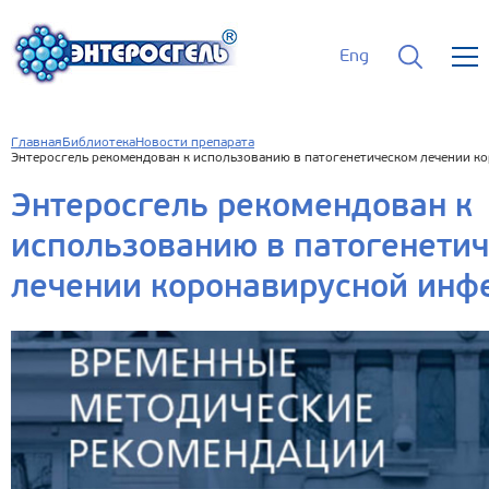
Eng
Главная
Библиотека
Новости препарата
Энтеросгель рекомендован к использованию в патогенетическом лечении к
Энтеросгель рекомендован к
использованию в патогенети
лечении коронавирусной инф