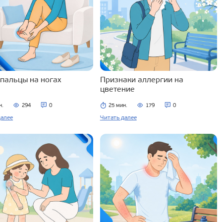
 пальцы на ногах
Признаки аллергии на
цветение
н.
294
0
25 мин.
179
0
далее
Читать далее