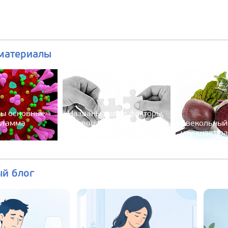
материалы
ы основные
Названы новые факторы,
штамма
провоцирующие
Свекольный
бронхиальную астму
улучшает ра
ый блог