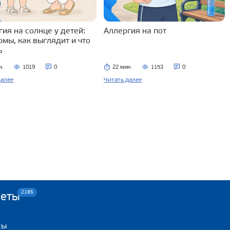
ия на солнце у детей:
Аллергия на пот
омы, как выглядит и что
ь
н.
1019
0
22 мин.
1153
0
далее
Читать далее
2185
веты
сы