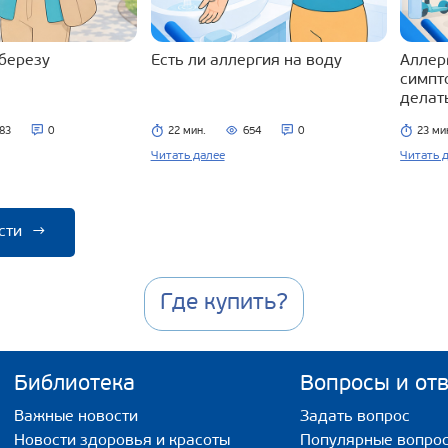
 березу
Есть ли аллергия на воду
Аллерг
симпт
делат
83
0
22 мин.
654
0
23 ми
Читать далее
Читать 
сти
→
Где купить?
Библиотека
Вопросы и от
Важные новости
Задать вопрос
Новости здоровья и красоты
Популярные вопро