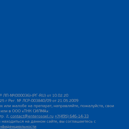
№ ЛП-№(000036)-(РГ-RU) от 10.02.20
25 г Рег. № ЛСР-003840/09 от 21.05.2009
х или жалобе на препарат, направляйте, пожалуйста, свои
ы или в ООО «ТНК СИЛМА»:
тр. 2,
contact@enterosgel.ru
+7(495) 646-14-33
 находиться на данном сайте, вы соглашаетесь с
онфиденциальности