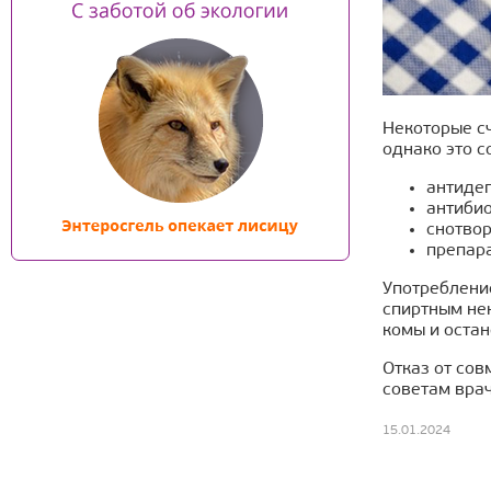
Некоторые сч
однако это с
антидеп
антибио
снотвор
препара
Употребление
спиртным нек
комы и остан
Отказ от со
советам врач
15.01.2024