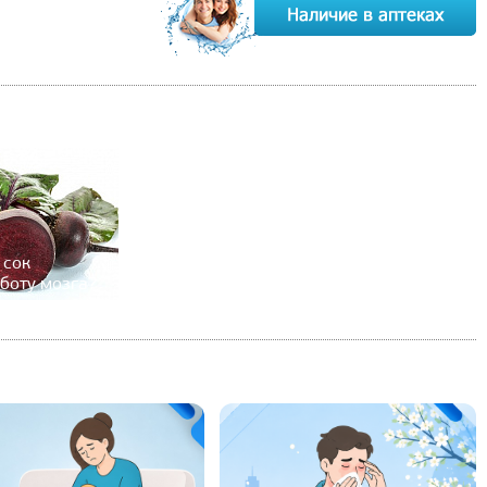
 сок
боту мозга?