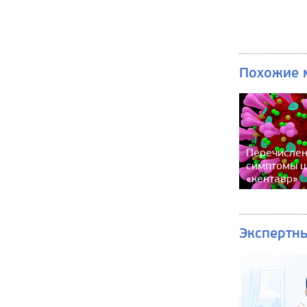
Похожие 
Перечислен
симптомы 
«кентавр»
Экспертн