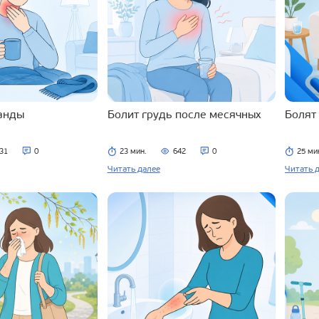
ланды
Болит грудь после месячных
Болят
31
0
23 мин.
642
0
25 ми
Читать далее
Читать 