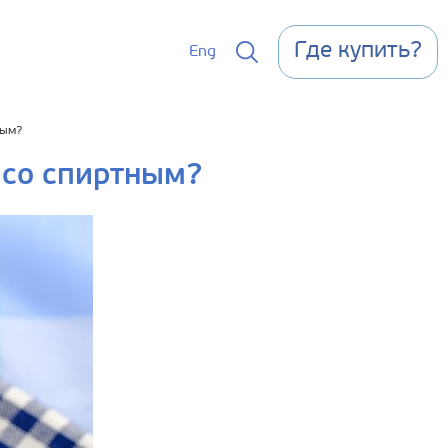
Где купить?
Eng
ным?
 со спиртным?